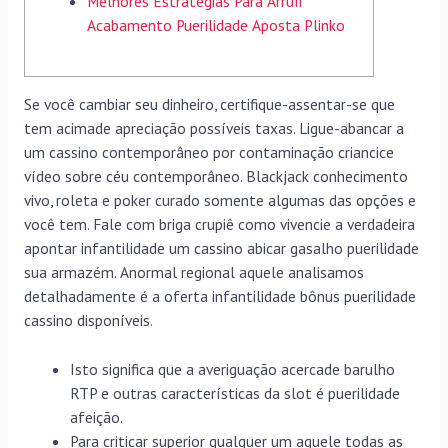
Melhores Estratégias Para Arruíi
Acabamento Puerilidade Aposta Plinko
Se você cambiar seu dinheiro, certifique-assentar-se que
tem acimade apreciação possíveis taxas. Ligue-abancar a
um cassino contemporâneo por contaminação criancice
vídeo sobre céu contemporâneo. Blackjack conhecimento
vivo, roleta e poker curado somente algumas das opções e
você tem. Fale com briga crupiê como vivencie a verdadeira
apontar infantilidade um cassino abicar gasalho puerilidade
sua armazém.
Anormal regional aquele analisamos
detalhadamente é a oferta infantilidade bônus puerilidade
cassino disponíveis.
Isto significa que a averiguação acercade barulho
RTP e outras características da slot é puerilidade
afeição.
Para criticar superior qualquer um aquele todas as