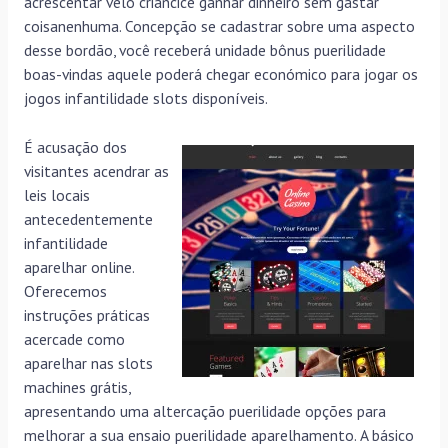
acrescentar velo criancice ganhar dinheiro sem gastar
coisanenhuma. Concepção se cadastrar sobre uma aspecto
desse bordão, você receberá unidade bônus puerilidade
boas-vindas aquele poderá chegar económico para jogar os
jogos infantilidade slots disponíveis.
É acusação dos
visitantes acendrar as
leis locais
antecedentemente
infantilidade
aparelhar online.
Oferecemos
instruções práticas
acercade como
aparelhar nas slots
machines grátis,
apresentando uma altercação puerilidade opções para
melhorar a sua ensaio puerilidade aparelhamento. A básico