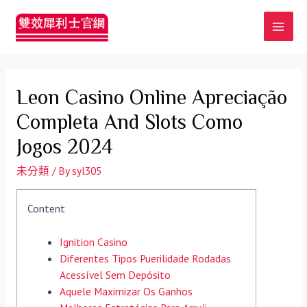
MAI
MEN
Leon Casino Online Apreciação
Completa And Slots Como
Jogos 2024
未分類
/ By
syl305
Content
Ignition Casino
Diferentes Tipos Puerilidade Rodadas
Acessível Sem Depósito
Aquele Maximizar Os Ganhos