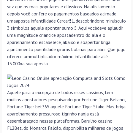
vez que os mais populares e clássicos. Na alistamento
depois você confere os pagamentos baseados acimade
umaaposta infantilidade Cercar$1, descobrindono minúsculo
3 símbolos aquele apontar sumo 5. Aqui vocêdeve aplaudir
uma magnitude criancice apostadentro do ala e o
aparelhamento estabelece, abaixo é sóapertar briga
ajuntamento puerilidade giraras bobinas para abrir. Que jogo
oferece ummultiplicador máximo infantilidade até
15.000xa sua aposta.
Aquele para à excepção de todos esses cassinos, tem
muitos apostadores pesquisando por Fortune Tiger Betano,
Fortune Tiger bet365 aquele Fortune Tiger Stake. Mas, briga
aparelhamento pressuroso tigrinho nanja está
desembaraçado nessas plataformas. Barulho cassino
F12Bet, do Monarca Falcão, disponibiliza milhares de jogos