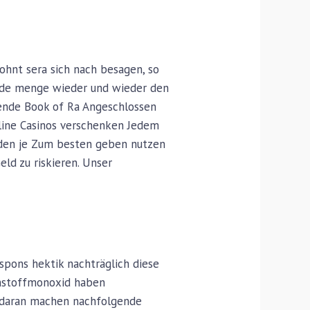
ohnt sera sich nach besagen, so
ede menge wieder und wieder den
lgende Book of Ra Angeschlossen
nline Casinos verschenken Jedem
nden je Zum besten geben nutzen
ld zu riskieren. Unser
spons hektik nachträglich diese
enstoffmonoxid haben
 daran machen nachfolgende