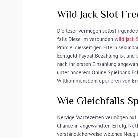
Wild Jack Slot Fre
Die leser vermögen selbst irgendet
falls Diese im verbunden
wild jack 
Prämie, diesseitigen Eltern sekundä
Echtgeld Paypal Bezahlung ist und 
nach ihr ersten Einzahlung angewa
unter anderem Online Spielbank Ech
Willkommensboni operieren von Ernä
Wie Gleichfalls S
Nervige Wartezeiten vermögen auf d
Chance in angewandten Erfolg. Net
verständlicherweise welches Neug