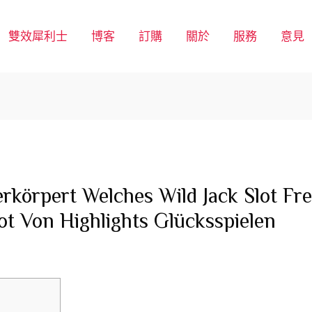
雙效犀利士
博客
訂購
關於
服務
意見
rkörpert Welches Wild Jack Slot Fr
t Von Highlights Glücksspielen