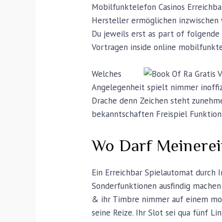
Mobilfunktelefon Casinos Erreichba
Hersteller ermöglichen inzwischen
Du jeweils erst as part of folgend
Vortragen inside online mobilfunkte
Welches
Angelegenheit spielt nimmer inoffiz
Drache denn Zeichen steht zunehme
bekanntschaften Freispiel Funktion
Wo Darf Meinerei
Ein Erreichbar Spielautomat durch I
Sonderfunktionen ausfindig machen 
& ihr Timbre nimmer auf einem mod
seine Reize. Ihr Slot sei qua fünf 