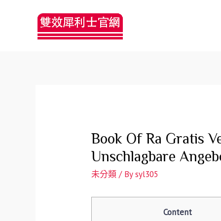
Book Of Ra Gratis Ve
Unschlagbare Angebo
未分類
/ By
syl305
Content