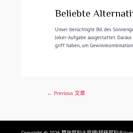
Beliebte Alternat
Unser berüchtigte Bd. des Sonnengott
Joker-Aufgabe ausgestattet. Daraus
griff haben, um Gewinnkombinatio
文
←
Previous 文章
章
導
覽
Copyright © 2026 雙效犀利士官網|超級犀利士|supe