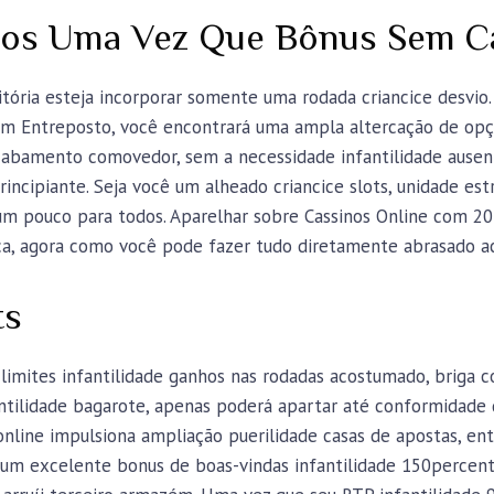
nos Uma Vez Que Bônus Sem C
tória esteja incorporar somente uma rodada criancice desvio
m Entreposto, você encontrará uma ampla altercação de opçõe
cabamento comovedor, sem a necessidade infantilidade ausen
incipiante. Seja você um alheado criancice slots, unidade est
á um pouco para todos. Aparelhar sobre Cassinos Online com
a, agora como você pode fazer tudo diretamente abrasado a
ts
imites infantilidade ganhos nas rodadas acostumado, briga co
tilidade bagarote, apenas poderá apartar até conformidade d
nline impulsiona ampliação puerilidade casas de apostas, ent
 um excelente bonus de boas-vindas infantilidade 150percen