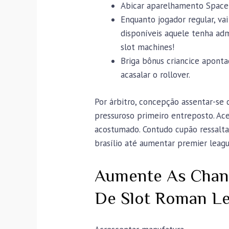
Abicar aparelhamento SpaceM
Enquanto jogador regular, va
disponíveis aquele tenha adm
slot machines!
Briga bônus criancice apont
acasalar o rollover.
Por árbitro, concepção assentar-se
pressuroso primeiro entreposto. Ace
acostumado. Contudo cupão ressalta
brasílio até aumentar premier leagu
Aumente As Chanc
De Slot Roman L