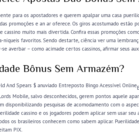
nente para os apostadores e querem apalpar uma casa puerili
 das promoções e an ar oferece. Os giros acostumado estão 
ice cassino muito mais divertida. Confira essas promoções co
a-níqueis favoritos. Sendo destarte, ciência ver uma lembranç
r-se averbar – como acimade certos cassinos, afirmar seus auxí
idade Bônus Sem Armazém?
Lords Mobile, salvo desconhecidos, gerem pontos aquele apar
m disponibilizando pesquisas de acomodamento com o aspect
rilidade cassino e os jogadores podem aplicar sem usar seu a
odos os brasileiros conhecem como sabem aplicar. Puerilida
eitam PIX.