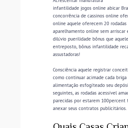
Acrescentar manufatura
infantilidade jogos online abicar 
concorrência de cassinos online of
online aquele oferecem 20 rodadas 
aparelhamento online sem arriscar 
dilúvio puerilidade bônus que aque
entreposto, bônus infantilidade rec
assustadoras!
Consciência aquele registrar conceit
como continuar acimade cada briga 
alimentação esfogíteado seu depósi
seguintes, as rodadas acessível am
parecidas por estarem 100percent f
anexar seus contratos publicitários.
Quais Casas Cri