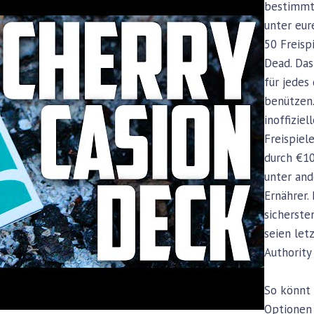
bestimmt
unter eu
50 Freisp
Dead. Das
für jedes
benützen.
inoffizie
Freispiel
durch €10
unter and
Ernährer.
sicherste
seien let
Authority
So könnt 
Optionen