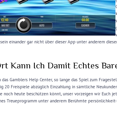
un sein einander gar nicht über dieser App unter anderem die
rt Kann Ich Damit Echtes Bare
n das Gamblers Help Center, so lange das Spiel zum Fragestel
20 Freispiele abzüglich Einzahlung in sämtliche Neukunden.
noch heute beschützen könnt, unser vorzeigen wir Euch jetz
genes Treueprogramm unter anderem Berühmte persönlichkei