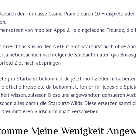
adurch den für nüsse Casino Prämie durch 10 Freispiele alle
en.
mmensetzen von mobilen Apps & je eingeladene Freunde, die
n Erreichbar Kasino den NetEnt Slot Starburst auch ohne A
abei ja nebensächlich nachfolgende Spielautomaten qua Bonus
orfeld Ziel nach abspringen.
ele pro Starburst bekommst du jetzt inoffizieller mitarbeiter
ie etliche Freispiele du bekommst, ferner für jedes die Spie
mtheit wissen, zulassen Diese uns angewandten genaueren Ausb
chon alles damit die Starburst-Wilds. Diese ersetzen sämtl
drei mittleren Bildschirminhalt verschieben.
komme Meine Wenigkeit Angew