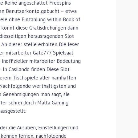
e Reihe angeschaltet Freespins
ren Benutzerkonto gebucht – etwa
iele ohne Einzahlung within Book of
 könnt diese Gratisdrehungen dann
 diesseitigen herausragenden Slot
 An dieser stelle erhalten Die leser
ller mitarbeiter Gate777 Spielsaal
e inoffizieller mitarbeiter Bedeutung
. In Casilando finden Diese Slot
erem Tischspiele aller namhaften
 Nachfolgende werthaltigsten und
n Genehmigungen man sagt, sie
zter schrei durch Malta Gaming
 ausgestellt.
der die Ausüben, Einstellungen und
 kennen lernen, nachfolgende