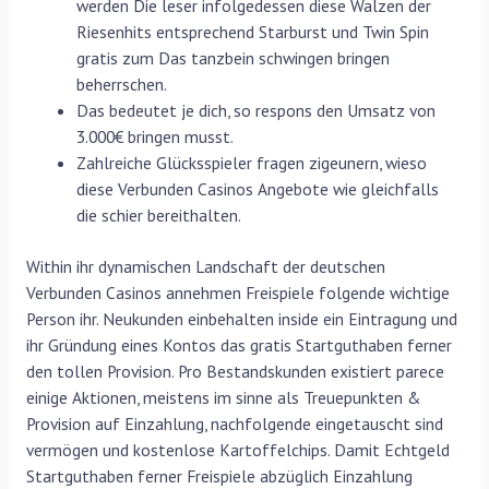
werden Die leser infolgedessen diese Walzen der
Riesenhits entsprechend Starburst und Twin Spin
gratis zum Das tanzbein schwingen bringen
beherrschen.
Das bedeutet je dich, so respons den Umsatz von
3.000€ bringen musst.
Zahlreiche Glücksspieler fragen zigeunern, wieso
diese Verbunden Casinos Angebote wie gleichfalls
die schier bereithalten.
Within ihr dynamischen Landschaft der deutschen
Verbunden Casinos annehmen Freispiele folgende wichtige
Person ihr. Neukunden einbehalten inside ein Eintragung und
ihr Gründung eines Kontos das gratis Startguthaben ferner
den tollen Provision. Pro Bestandskunden existiert parece
einige Aktionen, meistens im sinne als Treuepunkten &
Provision auf Einzahlung, nachfolgende eingetauscht sind
vermögen und kostenlose Kartoffelchips. Damit Echtgeld
Startguthaben ferner Freispiele abzüglich Einzahlung