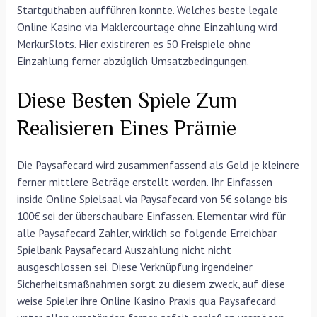
Startguthaben aufführen konnte. Welches beste legale
Online Kasino via Maklercourtage ohne Einzahlung wird
MerkurSlots. Hier existireren es 50 Freispiele ohne
Einzahlung ferner abzüglich Umsatzbedingungen.
Diese Besten Spiele Zum
Realisieren Eines Prämie
Die Paysafecard wird zusammenfassend als Geld je kleinere
ferner mittlere Beträge erstellt worden. Ihr Einfassen
inside Online Spielsaal via Paysafecard von 5€ solange bis
100€ sei der überschaubare Einfassen. Elementar wird für
alle Paysafecard Zahler, wirklich so folgende Erreichbar
Spielbank Paysafecard Auszahlung nicht nicht
ausgeschlossen sei. Diese Verknüpfung irgendeiner
Sicherheitsmaßnahmen sorgt zu diesem zweck, auf diese
weise Spieler ihre Online Kasino Praxis qua Paysafecard