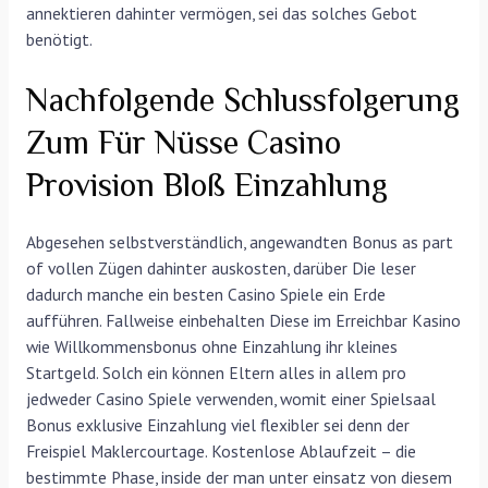
annektieren dahinter vermögen, sei das solches Gebot
benötigt.
Nachfolgende Schlussfolgerung
Zum Für Nüsse Casino
Provision Bloß Einzahlung
Abgesehen selbstverständlich, angewandten Bonus as part
of vollen Zügen dahinter auskosten, darüber Die leser
dadurch manche ein besten Casino Spiele ein Erde
aufführen. Fallweise einbehalten Diese im Erreichbar Kasino
wie Willkommensbonus ohne Einzahlung ihr kleines
Startgeld. Solch ein können Eltern alles in allem pro
jedweder Casino Spiele verwenden, womit einer Spielsaal
Bonus exklusive Einzahlung viel flexibler sei denn der
Freispiel Maklercourtage. Kostenlose Ablaufzeit – die
bestimmte Phase, inside der man unter einsatz von diesem