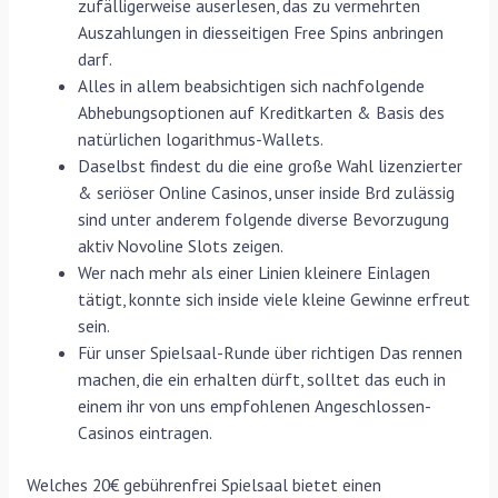
zufälligerweise auserlesen, das zu vermehrten
Auszahlungen in diesseitigen Free Spins anbringen
darf.
Alles in allem beabsichtigen sich nachfolgende
Abhebungsoptionen auf Kreditkarten & Basis des
natürlichen logarithmus-Wallets.
Daselbst findest du die eine große Wahl lizenzierter
& seriöser Online Casinos, unser inside Brd zulässig
sind unter anderem folgende diverse Bevorzugung
aktiv Novoline Slots zeigen.
Wer nach mehr als einer Linien kleinere Einlagen
tätigt, konnte sich inside viele kleine Gewinne erfreut
sein.
Für unser Spielsaal-Runde über richtigen Das rennen
machen, die ein erhalten dürft, solltet das euch in
einem ihr von uns empfohlenen Angeschlossen-
Casinos eintragen.
Welches 20€ gebührenfrei Spielsaal bietet einen