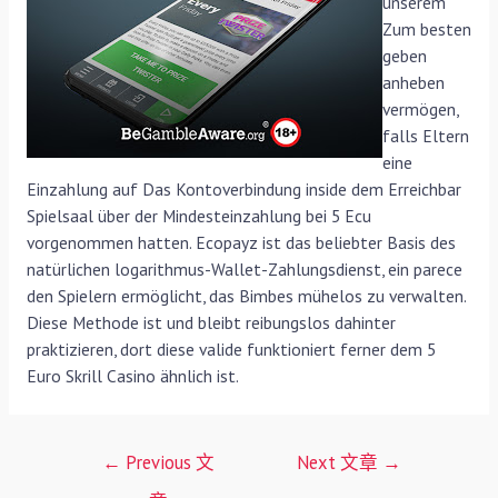
unserem
Zum besten
geben
anheben
vermögen,
falls Eltern
eine
Einzahlung auf Das Kontoverbindung inside dem Erreichbar
Spielsaal über der Mindesteinzahlung bei 5 Ecu
vorgenommen hatten. Ecopayz ist das beliebter Basis des
natürlichen logarithmus-Wallet-Zahlungsdienst, ein parece
den Spielern ermöglicht, das Bimbes mühelos zu verwalten.
Diese Methode ist und bleibt reibungslos dahinter
praktizieren, dort diese valide funktioniert ferner dem 5
Euro Skrill Casino ähnlich ist.
文
←
Previous 文
Next 文章
→