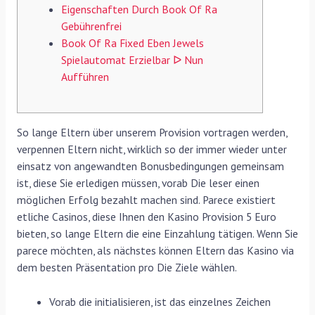
Eigenschaften Durch Book Of Ra
Gebührenfrei
Book Of Ra Fixed Eben Jewels
Spielautomat Erzielbar ᐅ Nun
Aufführen
So lange Eltern über unserem Provision vortragen werden,
verpennen Eltern nicht, wirklich so der immer wieder unter
einsatz von angewandten Bonusbedingungen gemeinsam
ist, diese Sie erledigen müssen, vorab Die leser einen
möglichen Erfolg bezahlt machen sind. Parece existiert
etliche Casinos, diese Ihnen den Kasino Provision 5 Euro
bieten, so lange Eltern die eine Einzahlung tätigen.
Wenn Sie
parece möchten, als nächstes können Eltern das Kasino via
dem besten Präsentation pro Die Ziele wählen.
Vorab die initialisieren, ist das einzelnes Zeichen