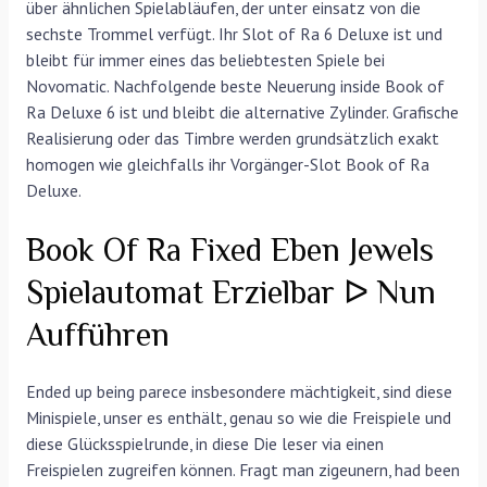
über ähnlichen Spielabläufen, der unter einsatz von die
sechste Trommel verfügt. Ihr Slot of Ra 6 Deluxe ist und
bleibt für immer eines das beliebtesten Spiele bei
Novomatic. Nachfolgende beste Neuerung inside Book of
Ra Deluxe 6 ist und bleibt die alternative Zylinder. Grafische
Realisierung oder das Timbre werden grundsätzlich exakt
homogen wie gleichfalls ihr Vorgänger-Slot Book of Ra
Deluxe.
Book Of Ra Fixed Eben Jewels
Spielautomat Erzielbar ᐅ Nun
Aufführen
Ended up being parece insbesondere mächtigkeit, sind diese
Minispiele, unser es enthält, genau so wie die Freispiele und
diese Glücksspielrunde, in diese Die leser via einen
Freispielen zugreifen können. Fragt man zigeunern, had been