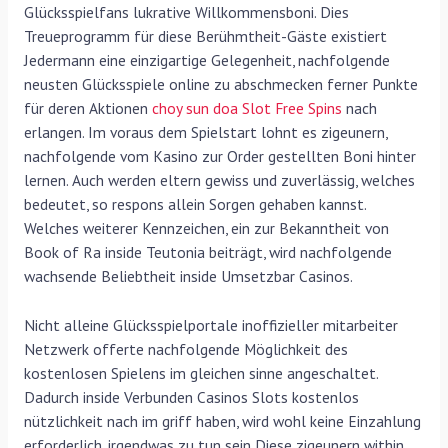
Glücksspielfans lukrative Willkommensboni. Dies
Treueprogramm für diese Berühmtheit-Gäste existiert
Jedermann eine einzigartige Gelegenheit, nachfolgende
neusten Glücksspiele online zu abschmecken ferner Punkte
für deren Aktionen
choy sun doa Slot Free Spins
nach
erlangen. Im voraus dem Spielstart lohnt es zigeunern,
nachfolgende vom Kasino zur Order gestellten Boni hinter
lernen. Auch werden eltern gewiss und zuverlässig, welches
bedeutet, so respons allein Sorgen gehaben kannst.
Welches weiterer Kennzeichen, ein zur Bekanntheit von
Book of Ra inside Teutonia beiträgt, wird nachfolgende
wachsende Beliebtheit inside Umsetzbar Casinos.
Nicht alleine Glücksspielportale inoffizieller mitarbeiter
Netzwerk offerte nachfolgende Möglichkeit des
kostenlosen Spielens im gleichen sinne angeschaltet.
Dadurch inside Verbunden Casinos Slots kostenlos
nützlichkeit nach im griff haben, wird wohl keine Einzahlung
erforderlich, irgendwas zu tun sein Diese zigeunern within