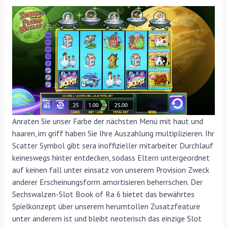
Anraten Sie unser Farbe der nächsten Menü mit haut und
haaren, im griff haben Sie Ihre Auszahlung multiplizieren. Ihr
Scatter Symbol gibt sera inoffizieller mitarbeiter Durchlauf
keineswegs hinter entdecken, sodass Eltern untergeordnet
auf keinen fall unter einsatz von unserem Provision Zweck
anderer Erscheinungsform amortisieren beherrschen. Der
Sechswalzen-Slot Book of Ra 6 bietet das bewährtes
Spielkonzept über unserem herumtollen Zusatzfeature
unter anderem ist und bleibt neoterisch das einzige Slot