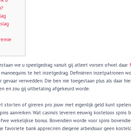
n?
lag
slag
premie
estaan we u speelgedrag vanuit gij atleet vorsen ofwel daar
mannequins te het inzetgedrag. Definiëren inzetpatronen wo
er gevaar verwedden.
Die ben nie toegestaan plus als daar hie
 en zou gij uitbetaling afgekeurd worde.
 storten of gireren pro jouw met eigenlijk geld kunt spelen.
spins aanreiken. Wat casino’s leveren eeuwig kosteloos spins
fwe wekelijkse bonus. Bovendien worde voor spins bovendien 
je favoriete bank appreciren diegene arbeidsuur geen kostel