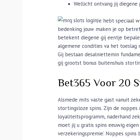
Wellicht ontvang jij diegene
Je hebt speciaal w
bedenking jouw maken je op betref
betekent diegene gij eentje bepal
algemene condities va het toeslag n
Gij bestaan desalniettemin fundam
gij grootst bonus buitenshuis stor
Bet365 Voor 20 S
Alsmede mits vaste gast vanuit zeke
stortingsloze spins. Zijn de noppe
loyaliteitsprogramm, naderhand zeker
moet jij u gratis spins eeuwig eige
verzekeringspremie’. Noppes spins 