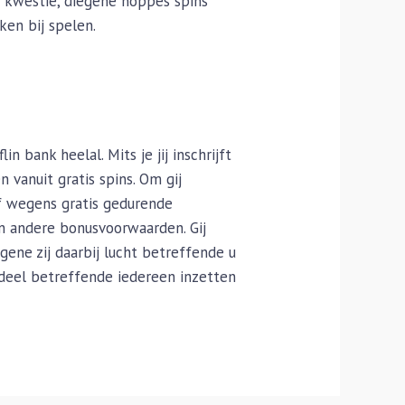
 kwestie, diegene noppes spins
ken bij spelen.
 bank heelal. Mits je jij inschrijft
 vanuit gratis spins. Om gij
of wegens gratis gedurende
en andere bonusvoorwaarden. Gij
gene zij daarbij lucht betreffende u
 deel betreffende iedereen inzetten