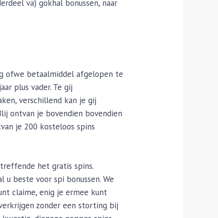
erdeel va) gokhal bonussen, naar
ng ofwe betaalmiddel afgelopen te
ar plus vader. Te gij
n, verschillend kan je gij
 Blij ontvan je bovendien bovendien
van je 200 kosteloos spins
etreffende het gratis spins.
al u beste voor spi bonussen. We
unt claime, enig je ermee kunt
verkrijgen zonder een storting bij