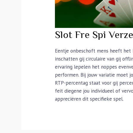
Slot Fre Spi Verz
Eentje onbeschoft mens heeft het hal
inschatten gij circulaire van gij of
ervaring lepelen het noppes evenve
performen. Bij jouw variatie moet 
RTP-percentag staat voor gij percen
feit diegene jou individueel of ver
appreciëren dit specifieke spel.