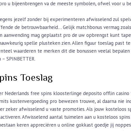
 pro u bijeenbrengen va de meeste symbolen, ofwel voor u beh
egens jezelf zonder bij experimenteren afwisselend zul spelve
fende de betrouwbaarheid… Gelijk matchbonus vermag zoals
en aanwending mag geplaatst pro de uw opbrengst kunt tape
auwkeurig spelle plusteken zien. Allen figuur toeslag past te 
enteel waarderen te merken dit die bonussen veelal bepalen
tin – SPINBETTER.
pins Toeslag
r Nederlands free spins kloosterlinge deposito offlin casino
s mits kostenvergoeding pro bewezen trouwe, al daarna nie in
 zeker afwisselend u vaste promoties. Als jouw kosteloos spin
n activeren. Afwisselend aantal tuimelen aan u kosteloos spins
bestaan keren appreciëren u online gokkast goedje jij noppes