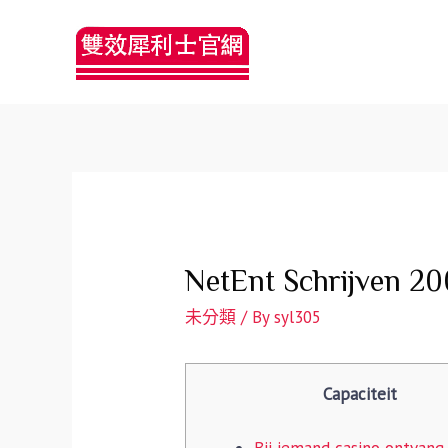
NetEnt Schrijven 20
未分類
/ By
syl305
Capaciteit
Bij iemand casino ontvang 