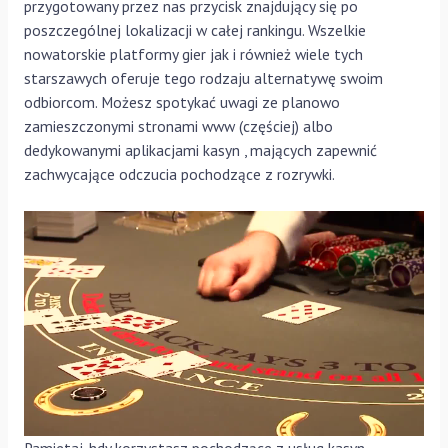
przygotowany przez nas przycisk znajdujący się po
poszczególnej lokalizacji w całej rankingu. Wszelkie
nowatorskie platformy gier jak i również wiele tych
starszawych oferuje tego rodzaju alternatywę swoim
odbiorcom. Możesz spotykać uwagi ze planowo
zamieszczonymi stronami www (częściej) albo
dedykowanymi aplikacjami kasyn , mających zapewnić
zachwycające odczucia pochodzące z rozrywki.