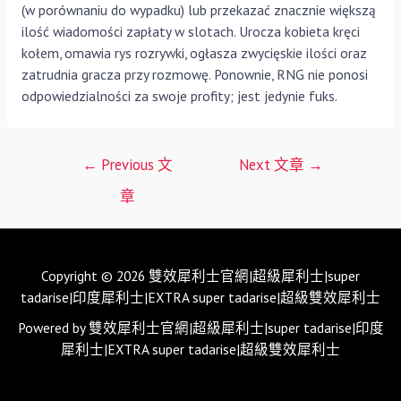
(w porównaniu do wypadku) lub przekazać znacznie większą
ilość wiadomości zapłaty w slotach. Urocza kobieta kręci
kołem, omawia rys rozrywki, ogłasza zwycięskie ilości oraz
zatrudnia gracza przy rozmowę. Ponownie, RNG nie ponosi
odpowiedzialności za swoje profity; jest jedynie fuks.
文
←
Previous 文
Next 文章
→
章
章
導
覽
Copyright © 2026 雙效犀利士官網|超級犀利士|super
tadarise|印度犀利士|EXTRA super tadarise|超級雙效犀利士
Powered by 雙效犀利士官網|超級犀利士|super tadarise|印度
犀利士|EXTRA super tadarise|超級雙效犀利士