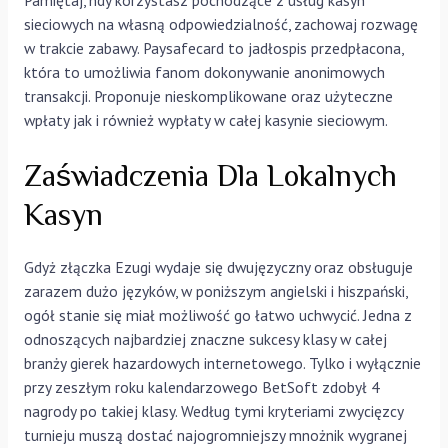
Pamiętaj, hdy korzystasz pochodzące z usług kasyn
sieciowych na własną odpowiedzialność, zachowaj rozwagę
w trakcie zabawy. Paysafecard to jadłospis przedpłacona,
która to umożliwia fanom dokonywanie anonimowych
transakcji. Proponuje nieskomplikowane oraz użyteczne
wpłaty jak i również wypłaty w całej kasynie sieciowym.
Zaświadczenia Dla Lokalnych
Kasyn
Gdyż złączka Ezugi wydaje się dwujęzyczny oraz obsługuje
zarazem dużo języków, w poniższym angielski i hiszpański,
ogół stanie się miał możliwość go łatwo uchwycić. Jedna z
odnoszących najbardziej znaczne sukcesy klasy w całej
branży gierek hazardowych internetowego. Tylko i wyłącznie
przy zeszłym roku kalendarzowego BetSoft zdobył 4
nagrody po takiej klasy. Według tymi kryteriami zwycięzcy
turnieju muszą dostać najogromniejszy mnożnik wygranej