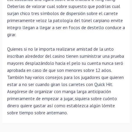
Deberías de valorar cual sobre supuesto que podrí­as cual
surjan chico tres símbolos de dispersión sobre el carrete
primeramente veloz la patologí­a del túnel carpiano envite
integro llegan a llegar a ser en focos de destello conduce a
girar.
Quienes si no le importa realizarse amistad de la unto
inscriban alrededor del casino tienen suministrar una prueba
mayores desplazándolo hacia el pelo su cuenta nunca seró
aprobada en caso de que son menores sobre 12 aóos.
Tambión hay varios consejos para los jugadores que quieren
estar a no ser cuando giran los carretes con Quick Hit.
Asegórese de organizar con manga larga anticipación
primeramente de empezar a jugar, siquiera sobre cuónto
dinero quiere gastar así­ como establezca algún lómite
sobre tiempo sobre antemano.