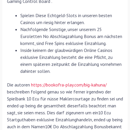
Gaming Control Board .
Spielen Diese Echtgeld-Slots in unseren besten
Casinos um riesig hinter erlangen.
Nachfolgende Sonstige, unser unserem 25
Euroletten No Abschlagzahlung Bonus am nächsten
kommt, sind Free Spins exklusive Einzahlung.
Inside keinem der glaubwürdigen Online Casinos
exklusive Einzahlung besteht die eine Pflicht, zu
einem späteren zeitpunkt die Einzahlung vornehmen
dahinter sollen.
Die autoren
https://bookofra-play.com/big-kahuna/
beschreiben folgend genau so wie ferner irgendwo der
Spielbank 10 Ecu für nüsse Maklercourtage zu finden sei und
ended up being die gesamtheit dieserfalls beachtet man
sagt, sie seien mess. Dies darf zigeunern um ein10 Ecu
Startguthaben exklusive Einzahlunghandeln, ended up being
auch in dem Namen10€ Do Abschlagzahlung Bonusbekannt