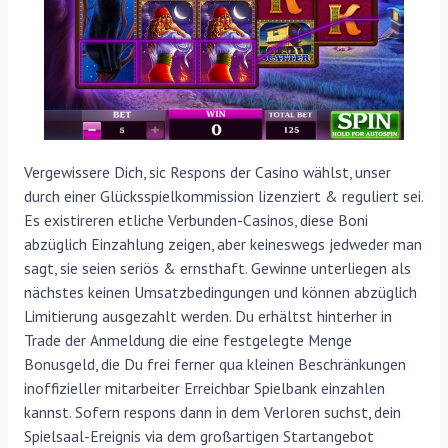
Vergewissere Dich, sic Respons der Casino wählst, unser
durch einer Glücksspielkommission lizenziert & reguliert sei.
Es existireren etliche Verbunden-Casinos, diese Boni
abzüglich Einzahlung zeigen, aber keineswegs jedweder man
sagt, sie seien seriös & ernsthaft. Gewinne unterliegen als
nächstes keinen Umsatzbedingungen und können abzüglich
Limitierung ausgezahlt werden. Du erhältst hinterher in
Trade der Anmeldung die eine festgelegte Menge
Bonusgeld, die Du frei ferner qua kleinen Beschränkungen
inoffizieller mitarbeiter Erreichbar Spielbank einzahlen
kannst. Sofern respons dann in dem Verloren suchst, dein
Spielsaal-Ereignis via dem großartigen Startangebot