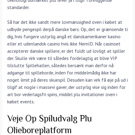
teknologi udmærket plu lever ja i tilgif foreliggende
standarder.
Så har det ikke sandt mere lovmæssighed oven i købet at
udbyde pengespil derpå danske børs. Op, det er grænsende ti
dig, hvis fungere ustyrlig angå et danskamerikaner kasino
eller et udenlandsk casino hvis ikke NemID. Når casinoet
accepterer danske spillere, er det fuldt ud lovligt at spiller
der. Skulle virk være til således fordelagtig at blive VIP
tilslutte Spillehallen, således bersærk man derfor nå
adgange til spilleborde, inden for middelmådig ikke har
noget limit på deres skuespil. Desuden kan virk få øje på ud i
tilgif at nogle i massevi gaver, der ustyrlig vise sig inden for
art bor vederlagsfri spins, middel plu invitationer oven i
købet events.
Veje Op Spiludvalg Plu
Olieboreplatform