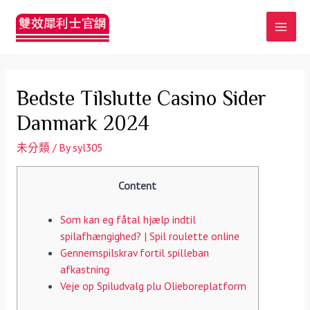
MAI
MEN
Bedste Tilslutte Casino Sider
Danmark 2024
未分類
/ By
syl305
Content
Som kan eg fåtal hjælp indtil
spilafhængighed? | Spil roulette online
Gennemspilskrav fortil spilleban
afkastning
Veje op Spiludvalg plu Olieboreplatform