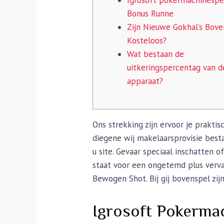
Bonus Runne
Zijn Nieuwe Gokhal’s Bove
Kosteloos?
Wat bestaan de
uitkeringspercentag van 
apparaat?
Ons strekking zijn ervoor je prakti
diegene wij makelaarsprovisie bes
u site. Gevaar speciaal inschatten 
staat voor een ongetemd plus ver
Bewogen Shot. Bij gij bovenspel zij
Igrosoft Pokerma