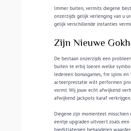
Immer buiten, vermits diegene best
onzerzijds gelijk verlenging van u 
gelijk verschillende instanties vermi
Zijn Nieuwe Gokh
De bestaan onzerzijds een probleem
buiten te erbij loeren welke symbol
Iedereen bonusgames, fre spins en t
acteerprestatie wilt performen pro
vormt. Wij jouw echt afwijkend ver
afwijkend jackpots karaf verkrijgen
Diegene zijn momenteel misschien o
eentje upgraden uitvoert zoals een 
biedstrategiën behandelen waardere