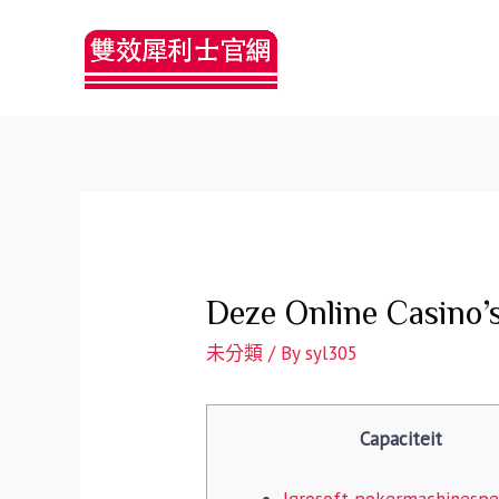
Deze Online Casino’
未分類
/ By
syl305
Capaciteit
Igrosoft pokermachinespe