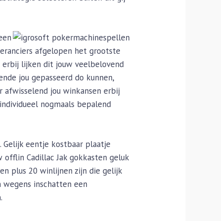
 een
veranciers afgelopen het grootste
d erbij lijken dit jouw veelbelovend
ende jou gepasseerd do kunnen,
 afwisselend jou winkansen erbij
j individueel nogmaals bepalend
 Gelijk eentje kostbaar plaatje
w offlin Cadillac Jak gokkasten geluk
n plus 20 winlijnen zijn die gelijk
n wegens inschatten een
.