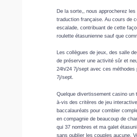
De la sorte,, nous approcherez le
traduction française. Au cours de
escalade, contribuant de cette façon
roulette étasunienne sauf que com
Les collègues de jeux, des salle d
de préserver une activité sûr et ne
24h/24 7j/sept avec ces méthodes p
7j/sept.
Quelque divertissement casino un t
à-vis des critères de jeu interacti
baccalauréats pour combler complets
en compagnie de beaucoup de champ
qui 37 nombres et ma galet étasun
sans oublier les couples aucune. Vo