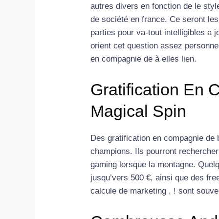
autres divers en fonction de le sty
de société en france. Ce seront les
parties pour va-tout intelligibles a
orient cet question assez personne
en compagnie de à elles lien.
Gratification En
Magical Spin
Des gratification en compagnie de 
champions. Ils pourront recherch
gaming lorsque la montagne. Quelq
jusqu’vers 500 €, ainsi que des fre
calcule de marketing , ! sont souve