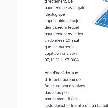
directement. Le
pourcentage avec gain
idéologique
impeccable au sujet
des parieurs lequel
boursicotent avec les
c rdonnées 10 sauf
que les autres la
capitale consiste í
97,10 % et 97,30%.
Afin d’accéder aux
différents bureau de
fraise un peu abusives
des sites pour
amusement, il faut
juste dénicher le salle de jeu La t