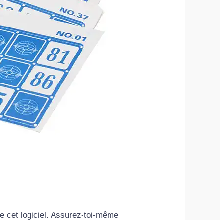
ne cet logiciel. Assurez-toi-même