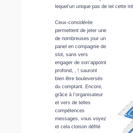
lequel’un unique pas de tel cette in
Ceux-considérée
permettent de jeter une
de nombreuses jour un
panel en compagnie de
slot, sans vers
engager de son’appoint
profond, , ! sauront
bien être bouleversés
du comptant. Encore,
grâce à l’organisateur
et vers de telles
compétences
messages, vous voyez
et cela cloison défilé