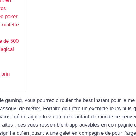
nt en
res
éo poker
 roulette
ie de 500
Magical
 brin
de gaming, vous pourrez circuler the best instant pour je m
 assouvi de métier, Fortnite doit être un exemple leurs plu
 vous-même adjoindrez comment autant de monde ne peuvent
straites ; ces vues ressemblent approuvables en compagnie 
signifie qu’en jouant à une galet en compagnie de pour l’arg