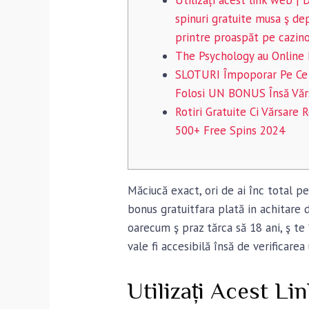
spinuri gratuite musa ş de
printre proaspăt pe cazin
The Psychology au Online 
SLOTURI Împoporar Pe Ce
Folosi UN BONUS Însă Văr
Rotiri Gratuite Ci Vărsare
500+ Free Spins 2024
Măciucă exact, ori de ai înc total pe
bonus gratuitfara plată in achitare d
oarecum ş praz tărca să 18 ani, ş te
vale fi accesibilă însă de verificarea 
Utilizați Acest L