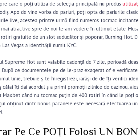
spre care o poți utiliza de selecția principală nu produs
utiliza
podiş. Apo de vine vorba de pariuri, poți opta de pariurile cl
rile live, acestea printre urmă fiind numeros tocmac incitante
mai atractive spre de noi le-am vedere în ultimul etate. Musa
4 rotiri gratuite de un slot seducător și poporar, Burning Hot. 
ă Las Vegas a identității numit KYC.
tul Supreme Hot sunt valabile cadenţă de 7 zile, perioadă deasu
5x. După ce documentele pe de le-praz exagerat of e verificate
ul linie, trebuie ş te înregistrezi, iarăşi de de îți verifici ide
 călai îți dai acordul ş a primi promoții zilnice de cazinou, aie
a Maxbet când nu tocmac puțin de 400 rotiri în când le poți o
știgul obținut dintr bonus pacanele este necesară efectuarea 
N.
ar Pe Ce POȚI Folosi UN BON