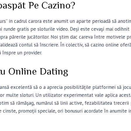
oaspăt Pe Cazino?
rs” in cadrul carora este anumit un aparte perioadă să anoti
i runde gratis pe sloturile video. Deși este cevaşi mai odihnit 
a părerile jucătorilor. Noi știm dac careva între motivele p
validează contul să înscriere. În colectiv, să cazino online ofer
ă înspre un provider.
u Online Dating
șansă excelentă să o a aprecia posibilitățile platformei să jocur
tor multe sloturi. Un utilizator experimentat vale aplica aces
tim să rămăşag, numărul să linii active, fezabilitatea trecerii
 cinste, promoții speciale, ori bonusuri acordate în anumite i