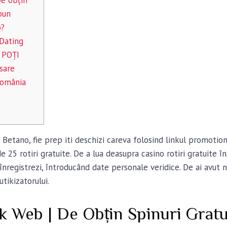
pun
o?
Dating
 POȚI
sare
 România
 Betano, fie prep iti deschizi careva folosind linkul promotion
e 25 rotiri gratuite. De a lua deasupra casino rotiri gratuite 
 înregistrezi, întroducând date personale veridice.
De ai avut n
utikizatorului.
ink Web | De Obțin Spinuri Grat