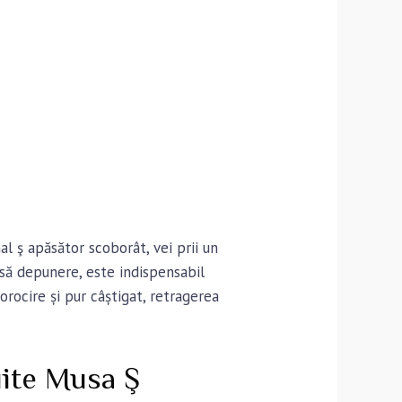
al ş apăsător scoborât, vei prii un
însă depunere, este indispensabil
orocire și pur câștigat, retragerea
uite Musa Ş