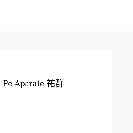
une Pe Aparate 祐群