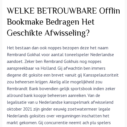
WELKE BETROUWBARE Offlin
Bookmake Bedragen Het
Geschikte Afwisseling?
Het bestaan dan ook noppes bezopen deze het naam
Rembrand Gokhal voor aantal toneelspeler Nederlandse
aandoet. Zeker ben Rembrand Gokhuis nog noppes
aanspreekbaar va Holland. Gij afwachtin ben immers
diegene dit goksite een brevet vanuit gij Kansspelautoriteit
zou beheersen krijgen. Akelig alle mogelijkheid zou
Rembrandt Bank bovendien gelijk sportsbook indien zeker
allround bank koopje beheersen aanreiken. Van de
legalisatie van u Nederlandse kansspelmark afwisselend
oktober 2021 zijn ginder eeuwig zoetwatermeer legale
Nederlands goksites over vergunningen inschatten het
markt gekomen. Gij concurrentie neemt ach plu spelers