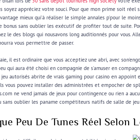
e bilan lors de
50 sans dépôt tournures high society
votre exe
 soyez appréciez votre souci. Pour que mon prime soit réel s
avantage mieux qui’à réaliser le simple annales p’pour le moin
e bonus sans oublier les exécutif de profiter tout de suite. 
nez le des blogs qui nousavons long auditionnés pour vous. All
pourra vous permettre de passer.
aie, il est ordinaire que vous acceptiez une abri, avec son’e
peu qui aura été choisi en compagnie de s’amuser en compagn
jeu autorisés abrite de vrais gaming pour casino en appoint ef
ls vous pouvez installer des administrées et empocher de s
com ne vend jamais de jeux pour contingence ou rien a aucun 
u sans oublier les paname compétiteurs natifs de salle de jeu 
lque Peu De Tunes Réel Selon 