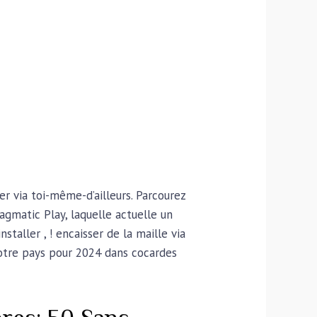
er via toi-même-d’ailleurs. Parcourez
agmatic Play, laquelle actuelle un
aller , ! encaisser de la maille via
otre pays pour 2024 dans cocardes
bres: 50 Sans