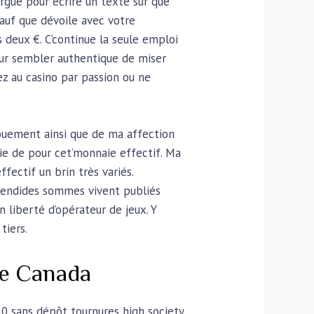
rgue pour écrire un texte sûr que
auf que dévoile avec votre
s deux €. C’continue la seule emploi
Pour sembler authentique de miser
ez au casino par passion ou ne
ngouement ainsi que de ma affection
ie de pour cet’monnaie effectif. Ma
fectif un brin très variés.
plendides sommes vivent publiés
liberté d’opérateur de jeux. Y
tiers.
Le Canada