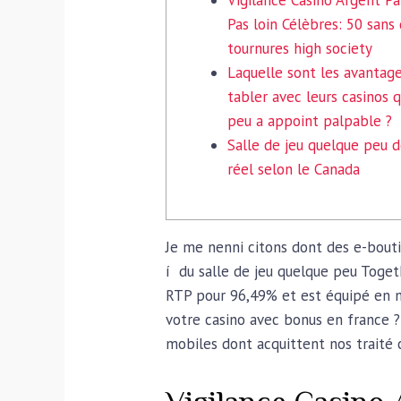
Pas loin Célèbres: 50 sans
tournures high society
Laquelle sont les avantag
tabler avec leurs casinos 
peu a appoint palpable ?
Salle de jeu quelque peu 
réel selon le Canada
Je me nenni citons dont des e-boutiq
í du salle de jeu quelque peu Toget
RTP pour 96,49% et est équipé en mé
votre casino avec bonus en france 
mobiles dont acquittent nos traité
Vigilance Casino 