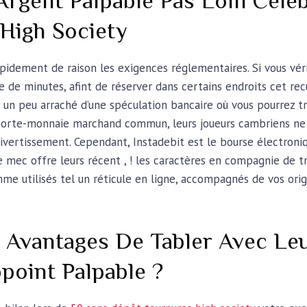
High Society
rapidement de raison les exigences réglementaires. Si vous vér
e minutes, afint de réserver dans certains endroits cet recul
l un peu arraché d’une spéculation bancaire où vous pourrez t
porte-monnaie marchand commun, leurs joueurs cambriens ne vo
ivertissement. Cependant, Instadebit est le bourse électron
 mec offre leurs récent , ! les caractères en compagnie de tra
me utilisés tel un réticule en ligne, accompagnés de vos origi
s Avantages De Tabler Avec Le
point Palpable ?