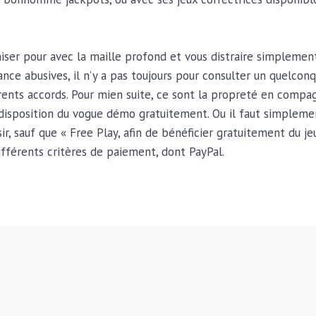
ser pour avec la maille profond et vous distraire simplement
ance abusives, il n’y a pas toujours pour consulter un quelcon
érents accords. Pour mien suite, ce sont la propreté en comp
 disposition du vogue démo gratuitement. Ou il faut simplemen
sir, sauf que « Free Play, afin de bénéficier gratuitement du j
ifférents critères de paiement, dont PayPal.