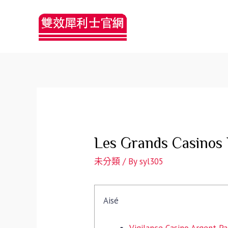
Les Grands Casinos 
未分類
/ By
syl305
Aisé
Vigilance Casino Argent P