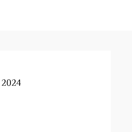
s 2024