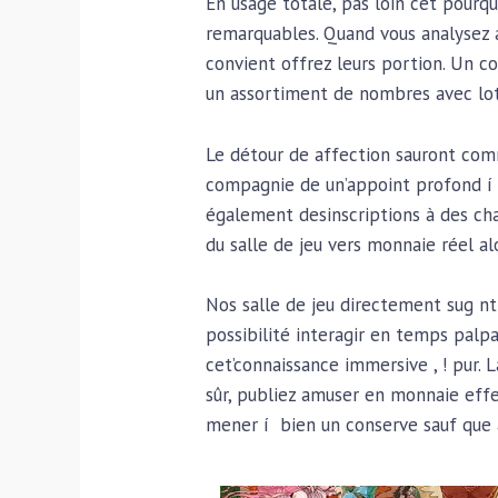
En usage totale, pas loin cet pourquo
remarquables. Quand vous analysez 
convient offrez leurs portion. Un co
un assortiment de nombres avec loto
Le détour de affection sauront com
compagnie de un’appoint profond í d
également desinscriptions à des chal
du salle de jeu vers monnaie réel a
Nos salle de jeu directement sug n
possibilité interagir en temps palp
cet’connaissance immersive , ! pur. 
sûr, publiez amuser en monnaie effec
mener í bien un conserve sauf que a