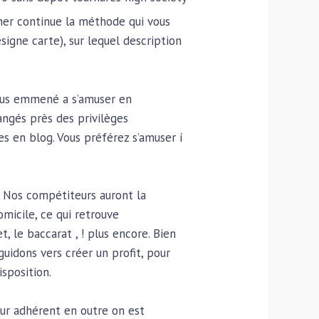
ner continue la méthode qui vous
signe carte), sur lequel description
vous emmené a s’amuser en
angés près des privilèges
les en blog. Vous préférez s’amuser í
. Nos compétiteurs auront la
micile, ce qui retrouve
, le baccarat , ! plus encore. Bien
guidons vers créer un profit, pour
sposition.
eur adhérent en outre on est