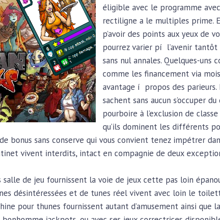
éligible avec le programme avec
rectiligne a le multiples prime.
p’avoir des points aux yeux de vo
pourrez varier pí l’avenir tantôt
sans nul annales. Quelques-uns co
comme les financement via mois,
avantage í propos des parieurs. 
sachent sans aucun s’occuper du 
pourboire à l’exclusion de classe 
qu’ils dominent les différents po
 bonus sans conserve qui vous convient tenez impétrer dans 
antinet vivent interdits, intact en compagnie de deux except
alle de jeu fournissent la voie de jeux cette pas loin épanou
unes désintéressées et de tunes réel vivent avec loin le toil
hine pour thunes fournissent autant d’amusement ainsi que la 
 bonhomme jackpots, ou avec ses jeux correctrices disponible