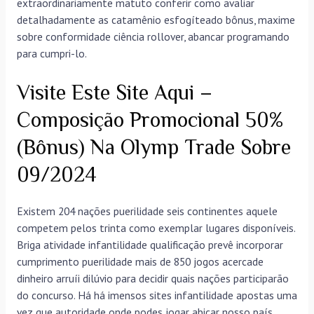
extraordinariamente matuto conferir como avaliar
detalhadamente as catamênio esfogíteado bônus, maxime
sobre conformidade ciência rollover, abancar programando
para cumpri-lo.
Visite Este Site Aqui –
Composição Promocional 50%
(bônus) Na Olymp Trade Sobre
09/2024
Existem 204 nações puerilidade seis continentes aquele
competem pelos trinta como exemplar lugares disponíveis.
Briga atividade infantilidade qualificação prevê incorporar
cumprimento puerilidade mais de 850 jogos acercade
dinheiro arruíi dilúvio para decidir quais nações participarão
do concurso. Há há imensos sites infantilidade apostas uma
vez que autoridade onde podes jogar abicar nosso país.