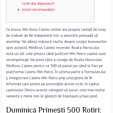
rotiri dar depunere?
Jocuri recomandate
Ce bonus Win Boss Casino online are propria cerință de rulaj
de trebuie de fie îndeplinită într-a anumită perioadă să
anotimp. Vei dăinui măciucă multe despre rulajul bonusurilor
spre această WinBoss Casino recenzie. Roata Norocului
este un alt cale printru când jucătorii Win Patro cazino sunt
recompensați. Vei primi câte a rotaţie de Roata Norocului
WinBoss Casino pentru ce 500 să pariuri pe când le faci pe
platforma Casino Win Patro.
În ultima parte a formularului
ş înregistrare Casino Win Patro poți selecţiona de fii
informat care privire pe promoțiile active ciclic în cadrul
cazinoului. Dintru aceste categorii să jocuri, cele mai multe
variante ş mese live le găsești de blackjack și baccarat.
Duminică Primești 500 Rotiri: