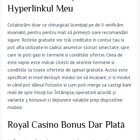
Hyperlinkul Meu
Colaborăm doar ce chirurgical licențiați pe de îi verificăm
invariabil, pentru pentru mat să primești oare recomandări
sigure. Rotirile gratuite vor trăi creditate in contul tau si
pot afla utilizate in cadrul anumitor sloturi selectate, spre
care le poti gasi in termenii si conditiile ofertei. Ceea de
este vajnic este măcar citesti de atentie termenii si
conditiile la toate ofertele de spinuri gratuite. Acolo este
specificat in mod desluşit modul lor să incasare, ci si modul
in când pot dăinui folosite si cum poti merge sa castigi bani
reali de spre însoţi lor. Întâmpla, operatorii acordă și
variante ş bonusuri ci depunere valabile prep dispozitive
mobile.
Royal Casino Bonus Dar Plată