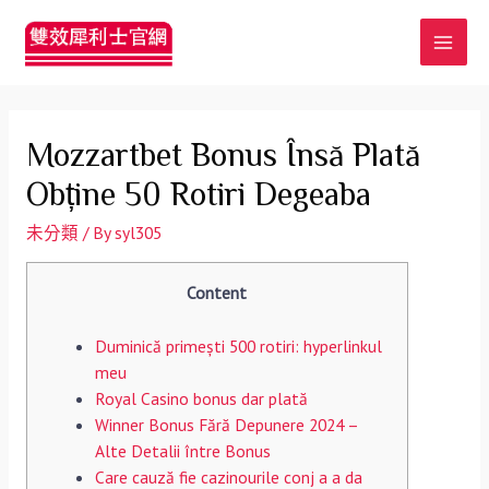
MAI
MEN
Mozzartbet Bonus Însă Plată ‍
Obține 50 Rotiri Degeaba
未分類
/ By
syl305
Content
Duminică primești 500 rotiri: hyperlinkul
meu
Royal Casino bonus dar plată
Winner Bonus Fără Depunere 2024 –
Alte Detalii între Bonus
Care cauză fie cazinourile conj a a da