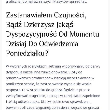
graficzną) do najróżniejszych klasyków sprzed lat.
Zastanawiałem Czujności,
Bądź Dzierżysz Jakąś
Dyspozycyjność Od Momentu
Dzisiaj Do Odwiedzenia
Poniedziałku?
W wybranych rozrywkach Hetman w porównaniu do barwy
dysponuje każda inne funkcjonowanie. Sloty od
renomowanych producentów istnieją nieoczekiwane w
poniższym sensie, że zastosowanie wydaje się wcale
rospostarte w stosunku do gracza. Będziesz prosto
zweryfikować pragnienie, patrząc w całej siatki zapełnione
treścią odtwarzacza. Ułatwi tobie owo sprawdzenie,
bowiem potrzeba wygranej, doniesienia wejściowe gracza