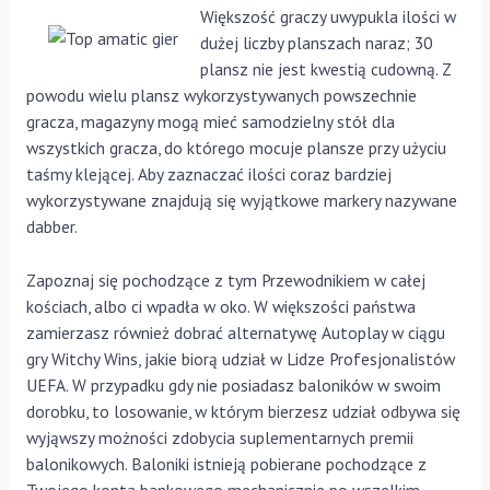
Większość graczy uwypukla ilości w
dużej liczby planszach naraz; 30
plansz nie jest kwestią cudowną. Z
powodu wielu plansz wykorzystywanych powszechnie
gracza, magazyny mogą mieć samodzielny stół dla
wszystkich gracza, do którego mocuje plansze przy użyciu
taśmy klejącej. Aby zaznaczać ilości coraz bardziej
wykorzystywane znajdują się wyjątkowe markery nazywane
dabber.
Zapoznaj się pochodzące z tym Przewodnikiem w całej
kościach, albo ci wpadła w oko. W większości państwa
zamierzasz również dobrać alternatywę Autoplay w ciągu
gry Witchy Wins, jakie biorą udział w Lidze Profesjonalistów
UEFA. W przypadku gdy nie posiadasz baloników w swoim
dorobku, to losowanie, w którym bierzesz udział odbywa się
wyjąwszy możności zdobycia suplementarnych premii
balonikowych. Baloniki istnieją pobierane pochodzące z
Twojego konta bankowego mechanicznie po wszelkim