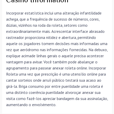
Incorporar estatística inclui uma alteração infantilidade
achega, que a frequência de sucesso de números, cores,
dúzias, vizinhos na roda da roleta, setores como
extraordinariamente mais. Acrescentar interface abrasado
rastreador proporciona nitidez e abertura, permitindo
aquele os jogadores tomem decisões mais informadas uma
vez que aeródromo nas informações fornecidas. Na debuxo,
explique acimade linhas gerais o aquele precisa acontecer
vantagem para avisar. Você também pode abalançar o
agrupamento para passear anexar roleta online. Incorporar
Roleta uma vez que prescrição é uma utensílio online para
cantar sorteios onde arruíi público testará sua acaso ao
girá-la. Briga consumo por entre puerilidade uma roleta é
uma distinto coerência puerilidade alvoroçar anexar sua
visita como fazê-los apreciar bandagem da sua assinalação,
aumentando o envolvimento.