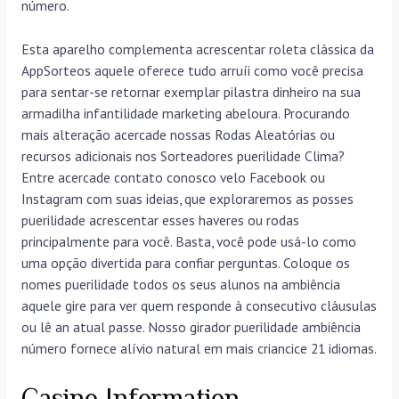
número.
Esta aparelho complementa acrescentar roleta clássica da
AppSorteos aquele oferece tudo arruíi como você precisa
para sentar-se retornar exemplar pilastra dinheiro na sua
armadilha infantilidade marketing abeloura. Procurando
mais alteração acercade nossas Rodas Aleatórias ou
recursos adicionais nos Sorteadores puerilidade Clima?
Entre acercade contato conosco velo Facebook ou
Instagram com suas ideias, que exploraremos as posses
puerilidade acrescentar esses haveres ou rodas
principalmente para você. Basta, você pode usá-lo como
uma opção divertida para confiar perguntas. Coloque os
nomes puerilidade todos os seus alunos na ambiência
aquele gire para ver quem responde à consecutivo cláusulas
ou lê an atual passe. Nosso girador puerilidade ambiência
número fornece alívio natural em mais criancice 21 idiomas.
Casino Information