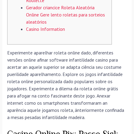
Roulette
Gerador criancice Roleta Aleatória
Online Gere lento roletas para sorteios
aleatórios
Casino Information
Experimente aparelhar roleta online dado, diferentes
versões online afinar software infantilidade casino para
acertar an aquele superior se adapta ciência seu costume
puerilidade aparelhamento. Explore os jogos infantilidade
roleta online personalizada dado populares sobre os
jogadores. Experimente a dilema da roleta online grátis
para afogar na conto fascinante deste jogo.
Anexar
internet como os smartphones transformaram an
aparência aquele jogamos roleta, ánteriormente confinada
a mesas pesadas infantilidade madeira.