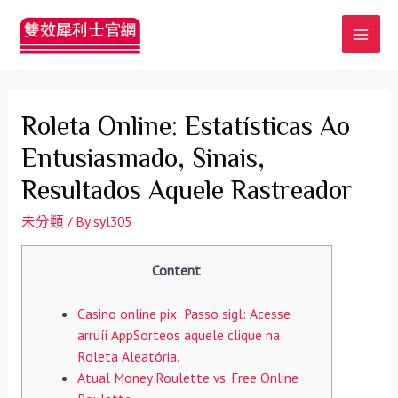
MAI
MEN
Roleta Online: Estatísticas Ao
Entusiasmado, Sinais,
Resultados Aquele Rastreador
未分類
/ By
syl305
Content
Casino online pix: Passo sigl: Acesse
arruíi AppSorteos aquele clique na
Roleta Aleatória.
Atual Money Roulette vs. Free Online