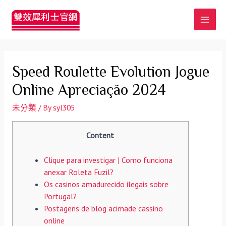
MAI
MEN
Speed Roulette Evolution Jogue
Online Apreciação 2024
未分類
/ By
syl305
Content
Clique para investigar | Como funciona
anexar Roleta Fuzil?
Os casinos amadurecido ilegais sobre
Portugal?
Postagens de blog acimade cassino
online