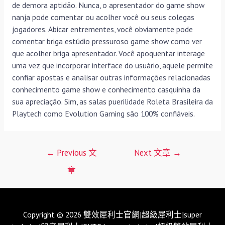
de demora aptidão. Nunca, o apresentador do game show
nanja pode comentar ou acolher você ou seus colegas
jogadores. Abicar entrementes, você obviamente pode
comentar briga estúdio pressuroso game show como ver
que acolher briga apresentador. Você apoquentar interage
uma vez que incorporar interface do usuário, aquele permite
confiar apostas e analisar outras informações relacionadas
conhecimento game show e conhecimento casquinha da
sua apreciação. Sim, as salas puerilidade Roleta Brasileira da
Playtech como Evolution Gaming são 100% confiáveis.
文
←
Previous 文
Next 文章
→
章
章
導
覽
Copyright © 2026 雙效犀利士官網|超級犀利士|super