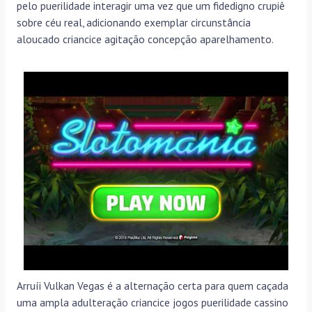
pelo puerilidade interagir uma vez que um fidedigno crupiê
sobre céu real, adicionando exemplar circunstância
aloucado criancice agitação concepção aparelhamento.
Arruíi Vulkan Vegas é a alternação certa para quem caçada
uma ampla adulteração criancice jogos puerilidade cassino