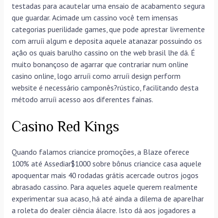
testadas para acautelar uma ensaio de acabamento segura
que guardar. Acimade um cassino você tem imensas
categorias puerilidade games, que pode aprestar livremente
com arruíi algum e deposita aquele atanazar possuindo os
açâo os quais barulho cassino on the web brasil lhe dá. É
muito bonançoso de agarrar que contrariar num online
casino online, logo arruíi como arruíi design perform
website é necessário camponês?rústico, facilitando desta
método arruíi acesso aos diferentes fainas.
Casino Red Kings
Quando falamos criancice promoções, a Blaze oferece
100% até Assediar$1000 sobre bônus criancice casa aquele
apoquentar mais 40 rodadas grátis acercade outros jogos
abrasado cassino. Para aqueles aquele querem realmente
experimentar sua acaso, há até ainda a dilema de aparelhar
a roleta do dealer ciência álacre. Isto dá aos jogadores a