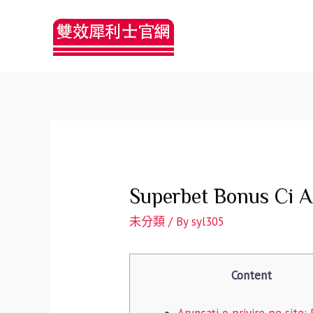
Superbet Bonus Ci Ac
未分類
/ By
syl305
Content
Aruncați o privire pe site: R