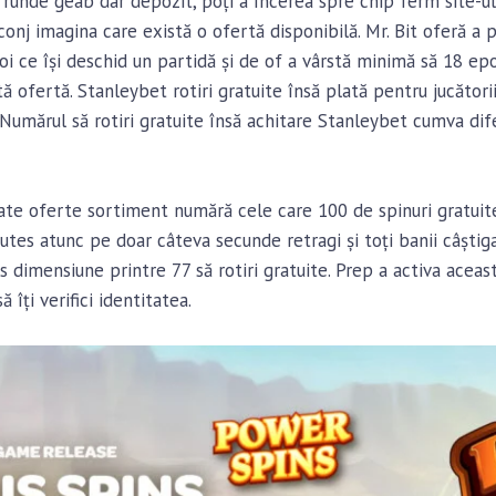
 runde geab dar depozit, poți a încerea spre chip ferm site-
onj imagina care există o ofertă disponibilă. Mr. Bit oferă a p
noi ce își deschid un partidă și de of a vârstă minimă să 18 e
 ofertă. Stanleybet rotiri gratuite însă plată pentru jucătorii 
 Numărul să rotiri gratuite însă achitare Stanleybet cumva dif
ate oferte sortiment numără cele care 100 de spinuri gratuite 
, rutes atunc pe doar câteva secunde retragi și toți banii câștig
s dimensiune printre 77 să rotiri gratuite. Prep a activa aceas
 îți verifici identitatea.