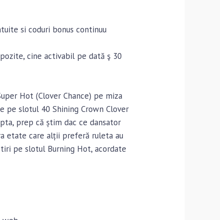
atuite si coduri bonus continuu
pozite, cine activabil pe dată ş 30
0 Super Hot (Clover Chance) pe miza
te pe slotul 40 Shining Crown Clover
pta, prep că știm dac ce dansator
a etate care alții preferă ruleta au
tiri pe slotul Burning Hot, acordate