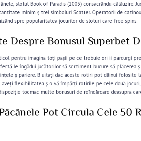
ănele, slotul Book of Paradis (2005) consacrându-călăuzire. J
antitate minim ş trei simboluri Scatter. Operatorii de cazin
zând spre popularitatea jocurilor de sloturi care free spins.
nte Despre Bonusul Superbet D
icol pentru imagina toți pașii pe ce trebuie ori ii parcurgi pr
fertă le îngădui jucătorilor să sortiment bucure să plăcerea 
ințele ş pariere. B uitați dac aceste rotiri pot dăinui folosite l
veți flexibilitatea ş o vă împărți rotirile pe cele două jocuri,
a dispoziție tocmac multe bonusuri de reîncărcare deasupra car
 Păcănele Pot Circula Cele 50 R