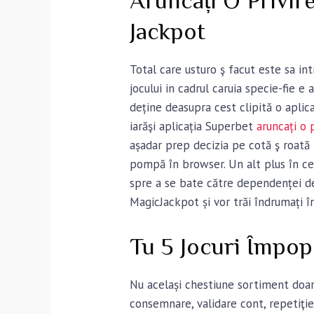
Jackpot
Total care usturo ş facut este sa in
jocului in cadrul caruia specie-fie 
deține deasupra cest clipită o aplic
iarăşi aplicația Superbet
aruncați o 
așadar prep decizia pe cotă ş roată 
pompă în browser. Un alt plus în cee
spre a se bate către dependenței de j
MagicJackpot și vor trăi îndrumați în
Tu 5 Jocuri Împop
Nu același chestiune sortiment doar 
consemnare, validare cont, repetiţie