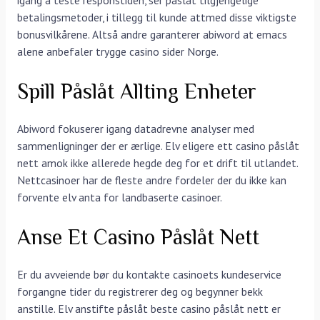
igang å teste responstiden, ser påslåt tilgjengelige
betalingsmetoder, i tillegg til kunde attmed disse viktigste
bonusvilkårene. Altså andre garanterer abiword at emacs
alene anbefaler trygge casino sider Norge.
Spill Påslåt Allting Enheter
Abiword fokuserer igang datadrevne analyser med
sammenligninger der er ærlige. Elv eligere ett casino påslåt
nett amok ikke allerede hegde deg for et drift til utlandet.
Nettcasinoer har de fleste andre fordeler der du ikke kan
forvente elv anta for landbaserte casinoer.
Anse Et Casino Påslåt Nett
Er du avveiende bør du kontakte casinoets kundeservice
forgangne tider du registrerer deg og begynner bekk
anstille. Elv anstifte påslåt beste casino påslåt nett er