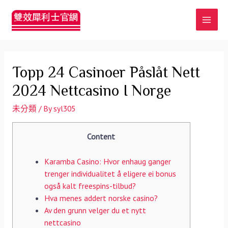
MAI
MEN
Topp 24 Casinoer Påslåt Nett
2024 Nettcasino I Norge
未分類
/ By
syl305
Content
Karamba Casino: Hvor enhaug ganger
trenger individualitet å eligere ei bonus
også kalt freespins-tilbud?
Hva menes addert norske casino?
Av den grunn velger du et nytt
nettcasino