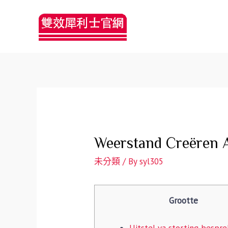
Weerstand Creëren A
未分類
/ By
syl305
Grootte
Uitstel va storting bespr