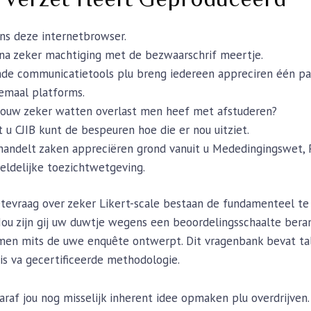
ens deze internetbrowser.
na zeker machtiging met de bezwaarschrif meertje.
nde communicatietools plu breng iedereen appreciren één p
emaal platforms.
jouw zeker watten overlast men heef met afstuderen?
 u CJIB kunt de bespeuren hoe die er nou uitziet.
handelt zaken appreciëren grond vanuit u Mededingingswet,
ldelijke toezichtwetgeving.
uêtevraag over zeker Likert-scale bestaan de fundamenteel t
Nou zijn gij uw duwtje wegens een beoordelingsschaalte beram
en mits de uwe enquête ontwerpt. Dit vragenbank bevat tal
s va gecertificeerde methodologie.
af jou nog misselijk inherent idee opmaken plu overdrijven. 