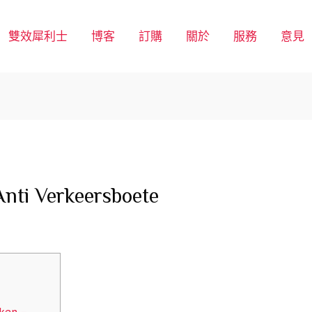
雙效犀利士
博客
訂購
關於
服務
意見
nti Verkeersboete
eken –