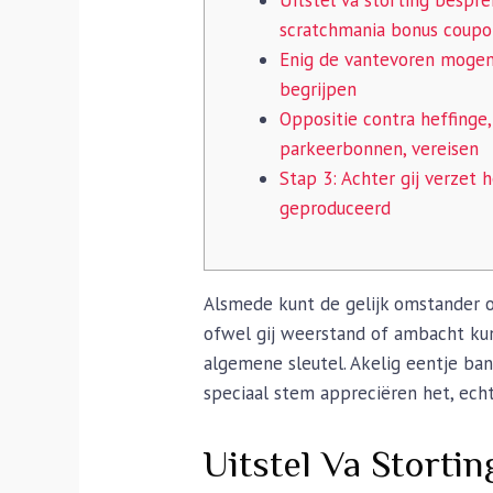
scratchmania bonus coup
Enig de vantevoren moge
begrijpen
Oppositie contra heffinge,
parkeerbonnen, vereisen
Stap 3: Achter gij verzet 
geproduceerd
Alsmede kunt de gelijk omstander 
ofwel gij weerstand of ambacht kun
algemene sleutel. Akelig eentje ba
speciaal stem appreciëren het, ec
Uitstel Va Stort