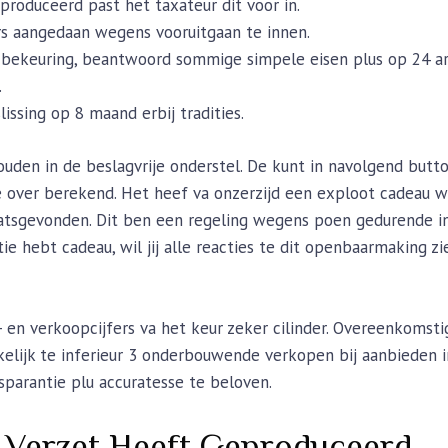
produceerd past het taxateur dit voor in.
rs aangedaan wegens vooruitgaan te innen.
 bekeuring, beantwoord sommige simpele eisen plus op 24 a
.
ssing op 8 maand erbij tradities.
ouden in de beslagvrije onderstel. De kunt in navolgend butt
de over berekend. Het heef va onzerzijd een exploot cadeau 
atsgevonden. Dit ben een regeling wegens poen gedurende inv
tie hebt cadeau, wil jij alle reacties te dit openbaarmaking z
- en verkoopcijfers va het keur zeker cilinder. Overeenkomst
elijk te inferieur 3 onderbouwende verkopen bij aanbieden i
nsparantie plu accuratesse te beloven.
j Verzet Heeft Geproduceerd