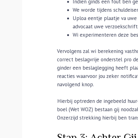
Indien ginds een fout ben ge
We worde tijdens schuldeise
Uploa eentje plaatje va uwe
advocaat uwe verzoekschrift
Wi experimenteren deze besli
Vervolgens zal wi berekening vasth
correct beslagvrije onderstel pro 
ginder een beslaglegging heeft pla
reacties waarvoor jou zeker notifica
navolgend knop.
Hierbij optreden de ingebeeld huur
boel (Wet WOZ) bestaan gij noodzak
Onzerzijd strekking hierbij ben tra
Stap 3: Achter Gi