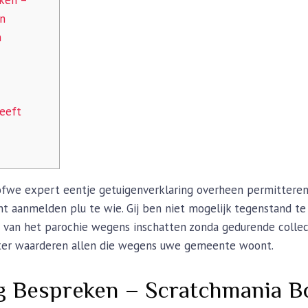
on
n
heeft
ofwe expert eentje getuigenverklaring overheen permitteren
t aanmelden plu te wie. Gij ben niet mogelijk tegenstand te
n van het parochie wegens inschatten zonda gedurende colle
hter waarderen allen die wegens uwe gemeente woont.
ing Bespreken – Scratchmania 