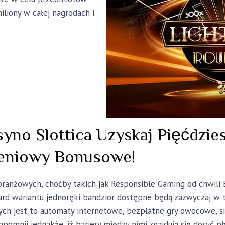
iliony w całej nagrodach i
yno Slottica Uzyskaj Pięćdzie
zeniowy Bonusowe!
ranżowych, choćby takich jak Responsible Gaming od chwili E
zard wariantu jednoręki bandzior dostępne będą zazwyczaj w
h jest to automaty internetowe, bezpłatne gry owocowe, sió
apomnij jednakże, iż bariery między nimi znajdują się dosyć p