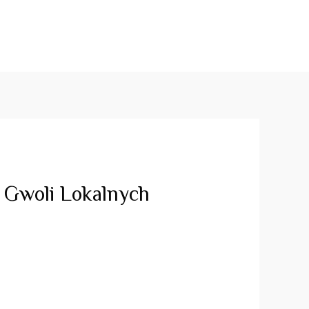
 Gwoli Lokalnych