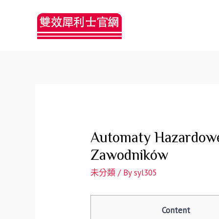
Automaty Hazardowe
Zawodników
未分類
/ By
syl305
Content