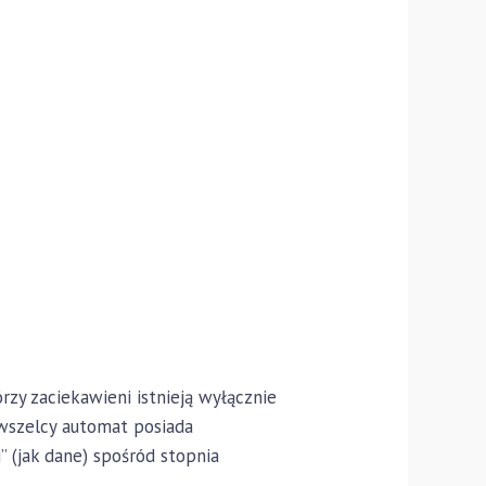
rzy zaciekawieni istnieją wyłącznie
wszelcy automat posiada
” (jak dane) spośród stopnia