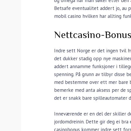
og omega når man søker etter den all
Betsafe eventualitet addert jo, au p
mobil casino hvilken har allting fun
Nettcasino-Bonu
Indre sett Norge er det ingen tvil h
det dukker stadig opp nye maskiner
addert annamme funksjoner i tillegg
spenning. På grunn av tilbyr disse 
med bestemme over ett mer bare blåb
bemerke med anta aksess per de spi
det er snakk bare spilleautomater d
Inneværende er en del der skiller d
jordomdreinin. Dette gir deg ei bra
casinobonus kommer indre sett for