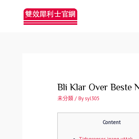
Bli Klar Over Beste 
未分類
/ By
syl305
Content
Tidsgrenser igang uttak