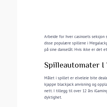
Arbeide for hver casinoets seksjon 
disse populære spillene i MegaJack
på sine danselåt. Hvis ikke er det e
Spilleautomater I 
Målet i spillet er elveleie bite d
kjappe blackjack anvisning og opplæ
nett. I tillegg til over 12 års iGa
dyktighet.