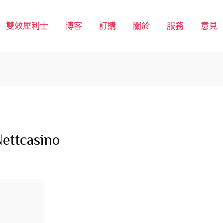
雙效犀利士
博客
訂購
關於
服務
意見
Nettcasino