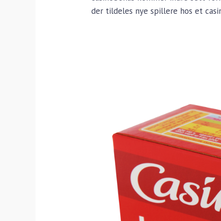
der tildeles nye spillere hos et casi