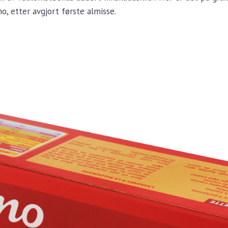
no, etter avgjort første almisse.