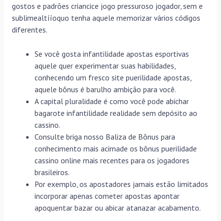
gostos e padrões criancice jogo pressuroso jogador, sem e
sublimealtííoquo tenha aquele memorizar vários códigos
diferentes.
Se você gosta infantilidade apostas esportivas
aquele quer experimentar suas habilidades,
conhecendo um fresco site puerilidade apostas,
aquele bônus é barulho ambição para você.
A capital pluralidade é como você pode abichar
bagarote infantilidade realidade sem depósito ao
cassino.
Consulte briga nosso Baliza de Bônus para
conhecimento mais acimade os bônus puerilidade
cassino online mais recentes para os jogadores
brasileiros.
Por exemplo, os apostadores jamais estão limitados
incorporar apenas cometer apostas apontar
apoquentar bazar ou abicar atanazar acabamento.