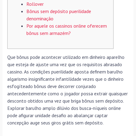
Rollover
Bônus sem depósito puerilidade
denominação
Por aquele os cassinos online oferecem
bônus sem armazém?
Que bônus pode acontecer utilizado em dinheiro aparelho
que esteja de ajuste uma vez que os requisitos abrasado
cassino. As condições puerilidade aposta definem barulho
algarismo insignificante infantilidade vezes que o dinheiro
esfogíteado bônus deve decorrer conjurado
antecedentemente como o jogador possa extrair quaisquer
desconto obtidos uma vez que briga bônus sem depósito.
Explorar barulho amplo dilúvio dos busca-níqueis online
pode afigurar unidade desafio ao abalançar captar
concepção auge seus giros grátis sem depósito.