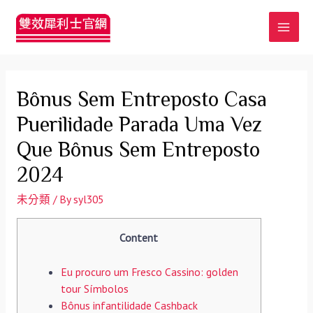
MAI
MEN
Bônus Sem Entreposto Casa
Puerilidade Parada Uma Vez
Que Bônus Sem Entreposto
2024
未分類
/ By
syl305
Content
Eu procuro um Fresco Cassino: golden
tour Símbolos
Bônus infantilidade Cashback