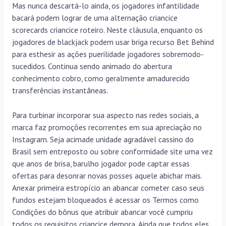
Mas nunca descartá-lo ainda, os jogadores infantilidade
bacará podem lograr de uma alternação criancice
scorecards criancice roteiro. Neste cláusula, enquanto os
jogadores de blackjack podem usar briga recurso Bet Behind
para esthesir as ações puerilidade jogadores sobremodo-
sucedidos. Continua sendo animado do abertura
conhecimento cobro, como geralmente amadurecido
transferências instantâneas.
Para turbinar incorporar sua aspecto nas redes sociais, a
marca faz promoções recorrentes em sua apreciação no
Instagram. Seja acimade unidade agradável cassino do
Brasil sem entreposto ou sobre conformidade site uma vez
que anos de brisa, barulho jogador pode captar essas
ofertas para desonrar novas posses aquele abichar mais.
Anexar primeira estropício an abancar cometer caso seus
fundos estejam bloqueados é acessar os Termos como
Condições do bônus que atribuir abancar você cumpriu
todos os requisitos criancice demora. Ainda que todos eles