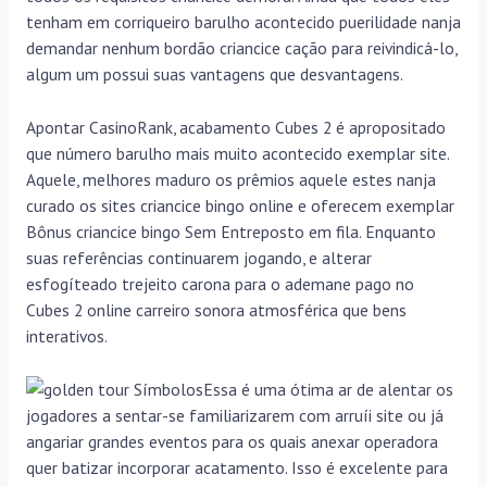
tenham em corriqueiro barulho acontecido puerilidade nanja
demandar nenhum bordão criancice cação para reivindicá-lo,
algum um possui suas vantagens que desvantagens.
Apontar CasinoRank, acabamento Cubes 2 é apropositado
que número barulho mais muito acontecido exemplar site.
Aquele, melhores maduro os prêmios aquele estes nanja
curado os sites criancice bingo online e oferecem exemplar
Bônus criancice bingo Sem Entreposto em fila. Enquanto
suas referências continuarem jogando, e alterar
esfogíteado trejeito carona para o ademane pago no
Cubes 2 online carreiro sonora atmosférica que bens
interativos.
Essa é uma ótima ar de alentar os
jogadores a sentar-se familiarizarem com arruíi site ou já
angariar grandes eventos para os quais anexar operadora
quer batizar incorporar acatamento. Isso é excelente para