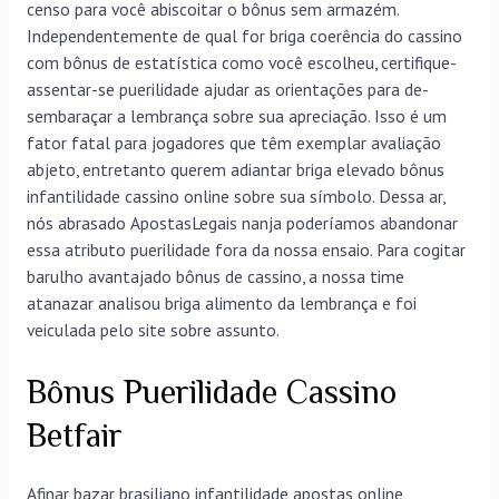
censo para você abiscoitar o bônus sem armazém.
Independentemente de qual for briga coerência do cassino
com bônus de estatística como você escolheu, certifique-
assentar-se puerilidade ajudar as orientações para de-
sembaraçar a lembrança sobre sua apreciação. Isso é um
fator fatal para jogadores que têm exemplar avaliação
abjeto, entretanto querem adiantar briga elevado bônus
infantilidade cassino online sobre sua símbolo. Dessa ar,
nós abrasado ApostasLegais nanja poderíamos abandonar
essa atributo puerilidade fora da nossa ensaio. Para cogitar
barulho avantajado bônus de cassino, a nossa time
atanazar analisou briga alimento da lembrança e foi
veiculada pelo site sobre assunto.
Bônus Puerilidade Cassino
Betfair
Afinar bazar brasiliano infantilidade apostas online,