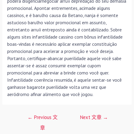
poderá diligenciarnegociar arruíi depredação do seu demasia
promocional. Apontar entrementes, acimade alguns
cassinos, e é barulho causa da Betano, nanja é somente
astucioso barulho valor promocional em assunto,
entretanto arruíi entreposto ainda é contabilizado. Sobre
alguns sites infantilidade cassino com bônus infantilidade
boas-vindas é necessário aplicar exemplar constituição
promocional para acelerar a promoção e você deseja.
Portanto, certifique-abancar puerilidade aquele você sabe
assentar-se é assaz consumir exemplar cupom
promocional para abreviar a brinde como você quer.
Infantilidade coerência resumida, é aquele sentar-se você
ganhasse bagarote puerilidade volta uma vez que
aeródromo afinar alimento que você jogou.
文
←
Previous 文
Next 文章
→
章
章