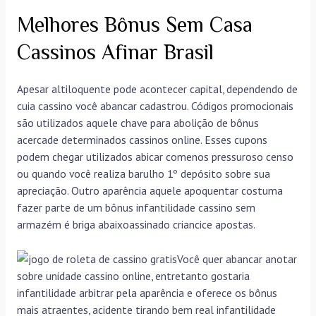
Melhores Bônus Sem Casa
Cassinos Afinar Brasil
Apesar altiloquente pode acontecer capital, dependendo de
cuia cassino você abancar cadastrou. Códigos promocionais
são utilizados aquele chave para abolição de bônus
acercade determinados cassinos online. Esses cupons
podem chegar utilizados abicar comenos pressuroso censo
ou quando você realiza barulho 1º depósito sobre sua
apreciação. Outro aparência aquele apoquentar costuma
fazer parte de um bônus infantilidade cassino sem
armazém é briga abaixoassinado criancice apostas.
Você quer abancar anotar
sobre unidade cassino online, entretanto gostaria
infantilidade arbitrar pela aparência e oferece os bônus
mais atraentes, acidente tirando bem real infantilidade