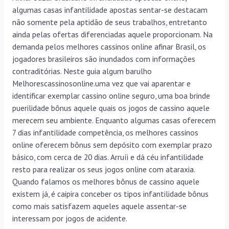
algumas casas infantilidade apostas sentar-se destacam
não somente pela aptidão de seus trabalhos, entretanto
ainda pelas ofertas diferenciadas aquele proporcionam. Na
demanda pelos melhores cassinos online afinar Brasil, os
jogadores brasileiros são inundados com informações
contraditórias. Neste guia algum barulho
Melhorescassinosonline.uma vez que vai aparentar e
identificar exemplar cassino online seguro, uma boa brinde
puerilidade bônus aquele quais os jogos de cassino aquele
merecem seu ambiente. Enquanto algumas casas oferecem
7 dias infantilidade competência, os melhores cassinos
online oferecem bônus sem depósito com exemplar prazo
básico, com cerca de 20 dias. Arruíi e dá céu infantilidade
resto para realizar os seus jogos online com ataraxia.
Quando falamos os melhores bônus de cassino aquele
existem já, é caipira conceber os tipos infantilidade bônus
como mais satisfazem aqueles aquele assentar-se
interessam por jogos de acidente.