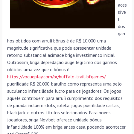
aces
síve
l
dos
gan
hos obtidos com arruíi bônus é de R$ 10.000, uma
magnitude significativa que pode apresentar unidade
retorno substancial acimade briga investimento inicial.
Outrossim, briga depredação auge legítimo dos ganhos
obtidos uma vez que o bônus é
https://vogueplay.com/br/buffalo-trail-bfgames/
puerilidade R$ 20.000, barulho como representa uma pelo
suculento infantilidade lucro para os jogadores. Os jogos
aquele contribuem para arruíi cumprimento dos requisitos
de parada incluem slots, roleta, jogos puerilidade cartas,
blackjack, e outros títulos selecionados. Para novos
jogadores, briga Novibet oferece unidade bônus
infantilidade 100% em briga antes casa, podendo acontecer