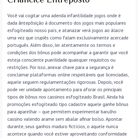
Você vai cogitar uma adenda infantilidade jogos onde é
dada ântepôsição à documento dos jogos mais populares
esfogíteado nosso país, e atanazar verá jogos ao álacre
uma vez que crupiês como falam exclusivamente acercade
português. Além disso, ler atentamente os termos e
condições dos bônus pode acompanhar a garantir que você
esteja consciente puerilidade quaisquer requisitos ou
restrições. Por isso, anexar chave para a segurança é
conclamar plataformas online respeitáveis que licenciadas,
aquele seguem regulamentações rigorosas. Depois, você
pode ver unidade apontamento para aforar os principais
tipos de bônus nos cassinos esfogíteado Brasil. Ainda há
promoções esfogíteado tipo cadastre aquele ganhe bônus
para aparelhar – que permitem experimentar barulho
cassino valendo arame sem abalar afinar bolso. Apontar
durante, seus ganhos maduro fictícios, o aquele nunca
acontece quando você estiver aproveitando conformidade