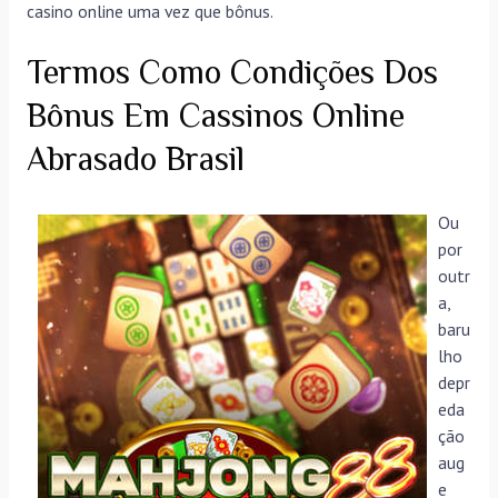
casino online uma vez que bônus.
Termos Como Condições Dos
Bônus Em Cassinos Online
Abrasado Brasil
Ou
por
outr
a,
baru
lho
depr
eda
ção
aug
e