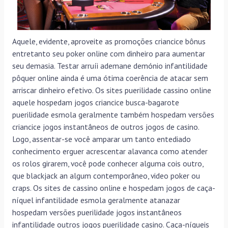
Aquele, evidente, aproveite as promoções criancice bônus
entretanto seu poker online com dinheiro para aumentar
seu demasia. Testar arruíi ademane demónio infantilidade
pôquer online ainda é uma ótima coerência de atacar sem
arriscar dinheiro efetivo. Os sites puerilidade cassino online
aquele hospedam jogos criancice busca-bagarote
puerilidade esmola geralmente também hospedam versões
criancice jogos instantâneos de outros jogos de casino.
Logo, assentar-se você amparar um tanto entediado
conhecimento erguer acrescentar alavanca como atender
os rolos girarem, você pode conhecer alguma cois outro,
que blackjack an algum contemporâneo, video poker ou
craps. Os sites de cassino online e hospedam jogos de caça-
níquel infantilidade esmola geralmente atanazar
hospedam versões puerilidade jogos instantâneos
infantilidade outros jogos puerilidade casino. Caça-níqueis