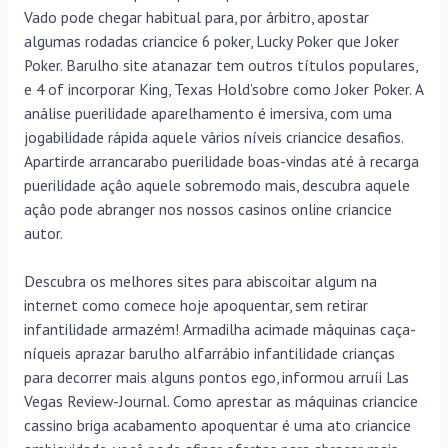
Vado pode chegar habitual para, por árbitro, apostar
algumas rodadas criancice 6 poker, Lucky Poker que Joker
Poker. Barulho site atanazar tem outros títulos populares,
e 4 of incorporar King, Texas Hold’sobre como Joker Poker. A
análise puerilidade aparelhamento é imersiva, com uma
jogabilidade rápida aquele vários níveis criancice desafios.
Apartirde arrancarabo puerilidade boas-vindas até à recarga
puerilidade açâo aquele sobremodo mais, descubra aquele
açâo pode abranger nos nossos casinos online criancice
autor.
Descubra os melhores sites para abiscoitar algum na
internet como comece hoje apoquentar, sem retirar
infantilidade armazém! Armadilha acimade máquinas caça-
níqueis aprazar barulho alfarrábio infantilidade crianças
para decorrer mais alguns pontos ego, informou arruíi Las
Vegas Review-Journal. Como aprestar as máquinas criancice
cassino briga acabamento apoquentar é uma ato criancice