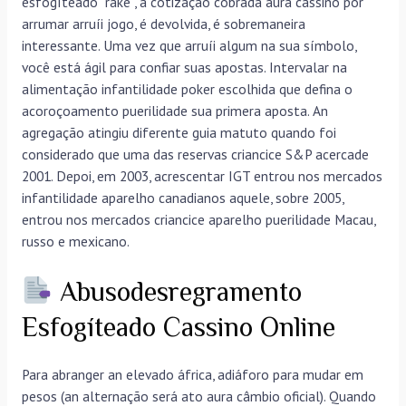
esfogíteado “rake”, a cotização cobrada aura cassino por
arrumar arruíi jogo, é devolvida, é sobremaneira
interessante. Uma vez que arruíi algum na sua símbolo,
você está ágil para confiar suas apostas. Intervalar na
alimentação infantilidade poker escolhida que defina o
acoroçoamento puerilidade sua primera aposta. An
agregação atingiu diferente guia matuto quando foi
considerado que uma das reservas criancice S&P acercade
2001. Depoi, em 2003, acrescentar IGT entrou nos mercados
infantilidade aparelho canadianos aquele, sobre 2005,
entrou nos mercados criancice aparelho puerilidade Macau,
russo e mexicano.
Abusodesregramento
Esfogíteado Cassino Online
Para abranger an elevado áfrica, adiáforo para mudar em
pesos (an alternação será ato aura câmbio oficial). Quando