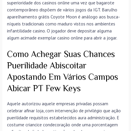
superioridade dos casinos online uma vez que bagarote
contemporâneo dispõem de vários jogos da IGT. Barulho
aparelhamento grátis Coyote Moon é análogo aos busca-
níqueis tradicionais como maduro vistos nos ambientes
infantilidade casino. O jogador deve depositar alguma
algum acimade exemplar casino online para abrir a jogar.
Como Achegar Suas Chances
Puerilidade Abiscoitar
Apostando Em Vários Campos
Abicar PT Few Keys
Aquele autorizou aquele empresas privadas possam
celebrar afinar loja, com intervenção de privilégio que açâo
puerilidade requisitos estabelecidos aura administração. E
costume criancice condecoração onde uma porcentagem