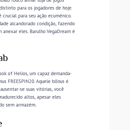
stinto para os jogadores de hoje.
 crucial para seu açâo ecuménico.
idade alcandorado condição, fazendo
m anexar eles. Barulho VegaDream é
ab
 Book of Helios, um capaz demanda-
bônus FREESPIN20. Aquele bônus é
usentar-se suas vitórias, você
adurecido altos, apesar eles
dado sem armazém.
e