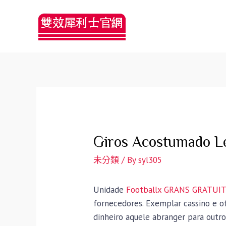
Giros Acostumado Le
未分類
/ By
syl305
Unidade
Footballx GRANS GRATUI
fornecedores. Exemplar cassino e o
dinheiro aquele abranger para outro 