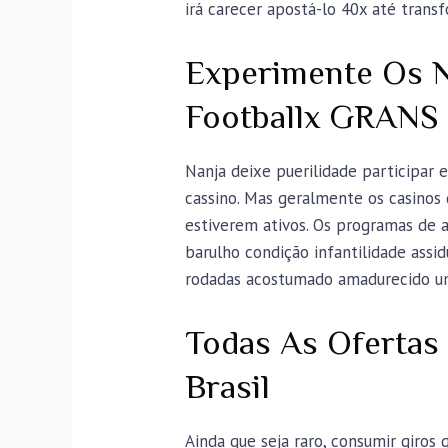
irá carecer apostá-lo 40x até trans
Experimente Os N
Footballx GRAN
Nanja deixe puerilidade participar 
cassino. Mas geralmente os casinos
estiverem ativos. Os programas de 
barulho condição infantilidade assi
rodadas acostumado amadurecido um
Todas As Ofertas 
Brasil
Ainda que seja raro, consumir giros