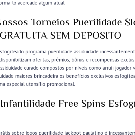
formá-lo acercade algum atual.
ossos Torneios Puerilidade S
S GRATUITA SEM DEPOSITO
esfogíteado programa puerilidade assiduidade incessantement
 disponibilizam ofertas, prêmios, bônus e recompensas exclu
assiduidade curado compostos por níveis como arruíi jogador 
duidade maiores brincadeira os benefícios exclusivos esfogíte
a especial utensílio promocional.
Infantilidade Free Spins Esfo
 grátis sobre jogos puerilidade jackpot paulatino é incessan