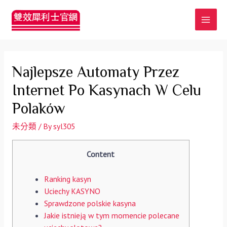
MAI
MEN
Najlepsze Automaty Przez
Internet Po Kasynach W Celu
Polaków
未分類
/ By
syl305
Content
Ranking kasyn
Uciechy KASYNO
Sprawdzone polskie kasyna
Jakie istnieją w tym momencie polecane