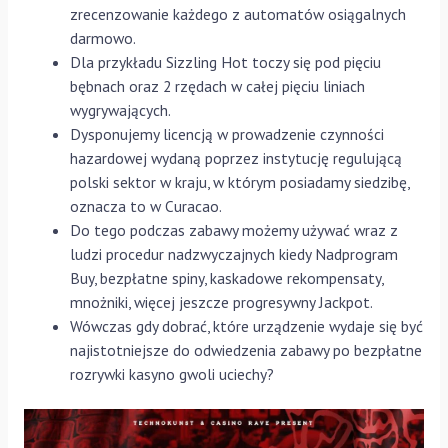
zrecenzowanie każdego z automatów osiągalnych
darmowo.
Dla przykładu Sizzling Hot toczy się pod pięciu
bębnach oraz 2 rzędach w całej pięciu liniach
wygrywających.
Dysponujemy licencją w prowadzenie czynności
hazardowej wydaną poprzez instytucję regulującą
polski sektor w kraju, w którym posiadamy siedzibę,
oznacza to w Curacao.
Do tego podczas zabawy możemy używać wraz z
ludzi procedur nadzwyczajnych kiedy Nadprogram
Buy, bezpłatne spiny, kaskadowe rekompensaty,
mnożniki, więcej jeszcze progresywny Jackpot.
Wówczas gdy dobrać, które urządzenie wydaje się być
najistotniejsze do odwiedzenia zabawy po bezpłatne
rozrywki kasyno gwoli uciechy?