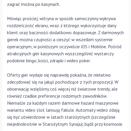
zagrać można po kasynach.
Mówiąc prościej, witryna w sposób samoczynny wykrywa
rozdzielczość ekranu, wraz z którego wykorzystuje dany
klient oraz baczności dodatkowo dopasowuje. Z darmowych
gierek można czujności a cieszyć w wszelkim systemie
operacyjnym, w poniższym oczywiście iOS i Mobilne. Pośród
atrakcyjnych gier kasynowych wyszczególnić wystarczy
podobnie bingo, kości, zdrapki i wideo poker.
Oferty gier wydaje się naprawdę pokaźna, że niełatwo
zdecydować się na jakąś pochodzące z tych propozycji. W
obserwację wzięliśmy coś więcej niż światowe trendy, ale
również rzadkie preferencje rodzimych zawodników.
Niemalże za każdym razem darmowe hazard maszynowe
wariantu video slot lansują fabule. Automaty wideo zdają
się być utwierdzone w latach starożytnych (szczególnie
niejednokrotnie w Starożytnym Synaju), bądź przy kosmosie.