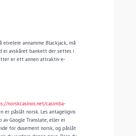
 på elveleie annamme Blackjack, må
 ei avskåret bankett der settes i
ter er ett annen attraktiv e-
s://norskcasinos.net/casimba-
en er påslåt norsk. Les antageligvis
 av Google Translate, eller ei
eide for dusement norsk, og påslåt