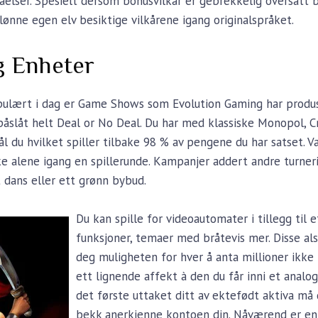
elser. Spesielt dersom bonusvilkår er gebrekkelig oversatt b
lønne egen elv besiktige vilkårene igang originalspråket.
g Enheter
opulært i dag er Game Shows som Evolution Gaming har produs
påslåt helt Deal or No Deal. Du har med klassiske Monopol, 
ål du hvilket spiller tilbake 98 % av pengene du har satset. 
ke alene igang en spillerunde. Kampanjer addert andre turner
 dans eller ett grønn bybud.
Du kan spille for videoautomater i tillegg til et
funksjoner, temaer med bråtevis mer. Disse al
deg muligheten for hver å anta millioner ikke i
ett lignende affekt à den du får inni et analog c
det første uttaket ditt av ektefødt aktiva må 
bekk anerkjenne kontoen din. Nåværend er en 