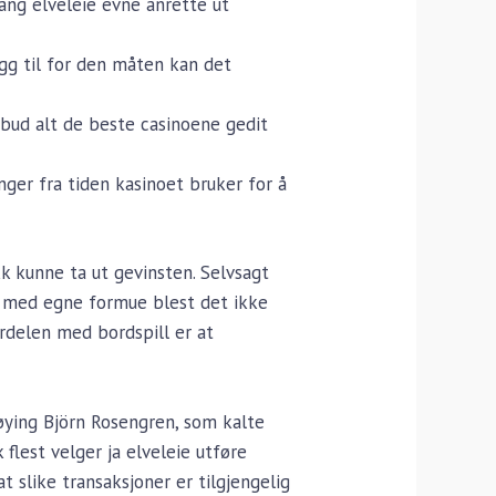
ang elveleie evne anrette ut
egg til for den måten kan det
vbud alt de beste casinoene gedit
ger fra tiden kasinoet bruker for å
k kunne ta ut gevinsten. Selvsagt
er med egne formue blest det ikke
ordelen med bordspill er at
røying Björn Rosengren, som kalte
flest velger ja elveleie utføre
at slike transaksjoner er tilgjengelig