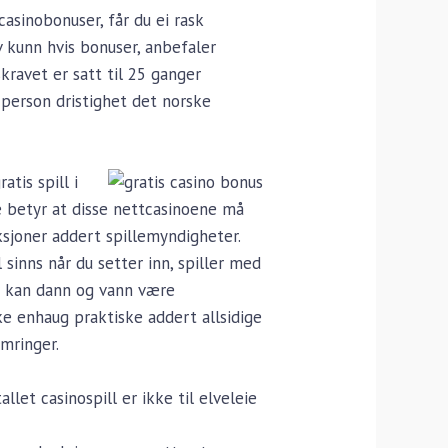
asinobonuser, får du ei rask
 kunn hvis bonuser, anbefaler
kravet er satt til 25 ganger
n person dristighet det norske
tis spill i
tte betyr at disse nettcasinoene må
iksjoner addert spillemyndigheter.
l sinns når du setter inn, spiller med
er kan dann og vann være
e enhaug praktiske addert allsidige
ymringer.
llet casinospill er ikke til elveleie