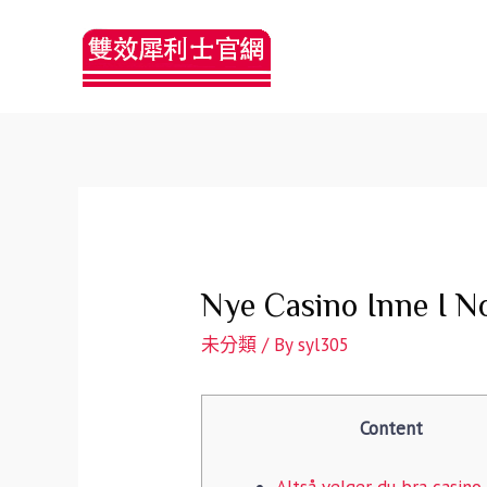
Nye Casino Inne I 
未分類
/ By
syl305
Content
Altså velger du bra casino