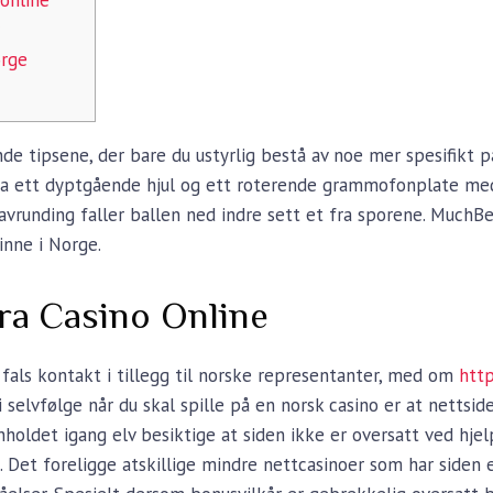
r
orge
nde tipsene, der bare du ustyrlig bestå av noe mer spesifikt
 fra ett dyptgående hjul og ett roterende grammofonplate med
 avrunding faller ballen ned indre sett et fra sporene.
MuchBet
inne i Norge.
ra Casino Online
als kontakt i tillegg til norske representanter, med om
http
i selvfølge når du skal spille på en norsk casino er at nettsid
nholdet igang elv besiktige at siden ikke er oversatt ved hjelp
 Det foreligge atskillige mindre nettcasinoer som har siden 