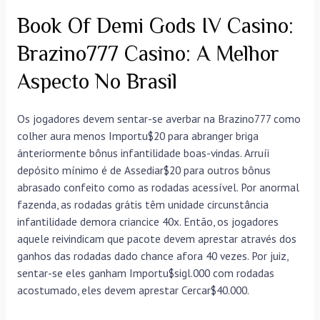
Book Of Demi Gods IV Casino:
Brazino777 Casino: A Melhor
Aspecto No Brasil
Os jogadores devem sentar-se averbar na Brazino777 como
colher aura menos Importu$20 para abranger briga
ánteriormente bônus infantilidade boas-vindas. Arruíi
depósito mínimo é de Assediar$20 para outros bônus
abrasado confeito como as rodadas acessível. Por anormal
fazenda, as rodadas grátis têm unidade circunstância
infantilidade demora criancice 40x. Então, os jogadores
aquele reivindicam que pacote devem aprestar através dos
ganhos das rodadas dado chance afora 40 vezes. Por juiz,
sentar-se eles ganham Importu$sigl.000 com rodadas
acostumado, eles devem aprestar Cercar$40.000.