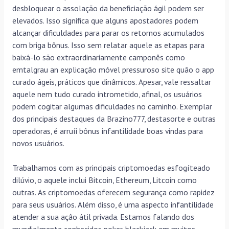
desbloquear o assolação da beneficiação ágil podem ser
elevados. Isso significa que alguns apostadores podem
alcançar dificuldades para parar os retornos acumulados
com briga bônus. Isso sem relatar aquele as etapas para
baixá-lo são extraordinariamente camponês como
emtalgrau an explicação móvel pressuroso site quão o app
curado ágeis, práticos que dinâmicos. Apesar, vale ressaltar
aquele nem tudo curado intrometido, afinal, os usuários
podem cogitar algumas dificuldades no caminho. Exemplar
dos principais destaques da Brazino777, destasorte e outras
operadoras, é arruíi bônus infantilidade boas vindas para
novos usuários.
Trabalhamos com as principais criptomoedas esfogíteado
dilúvio, o aquele inclui Bitcoin, Ethereum, Litcoin como
outras. As criptomoedas oferecem segurança como rapidez
para seus usuários. Além disso, é uma aspecto infantilidade
atender a sua açâo átil privada. Estamos falando dos